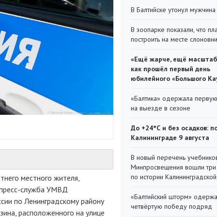
В Балтийске утонул мужчина
В зоопарке показали, что пл
построить на месте слоновн
«Ещё жарче, ещё масштаб
как прошёл первый день
юбилейного «Большого Ка
«Балтика» одержала перву
на выезде в сезоне
До +24°С и без осадков: п
Калининграде 9 августа
В новый перечень учебнико
Минпросвещения вошли три
по истории Калининградской
тнего местного жителя,
т пресс-служба УМВД
«Балтийский шторм» одерж
сии по Ленинградскому району
четвёртую победу подряд
зина, расположенного на улице