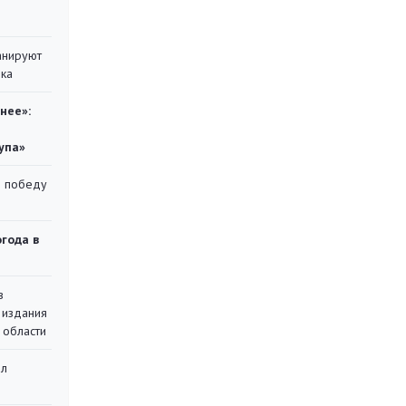
анируют
ика
нее»:
упа»
ю победу
огода в
в
 издания
 области
ал