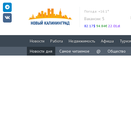
Погода:
+16.1°
Вакансии:
5
82.17$
94.84€
22.01zł
Новости
Работа
Недвижимость
Афиша
Туриз
Новости дня
Самое читаемое
@
Общество