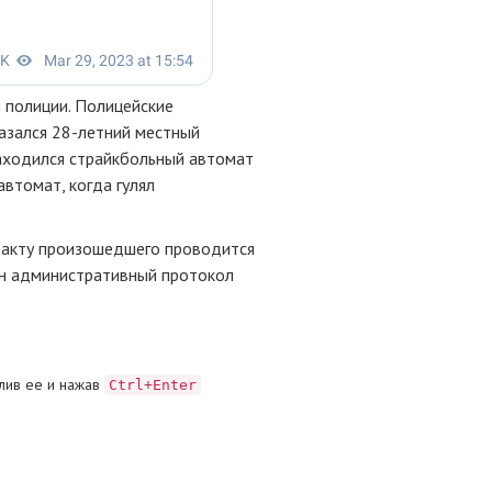
 полиции. Полицейские
азался 28-летний местный
находился страйкбольный автомат
автомат, когда гулял
 факту произошедшего проводится
ен административный протокол
лив ее и нажав
Ctrl+Enter