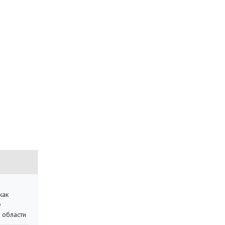
как
е
 области