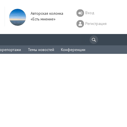
Вход
Авторская колонка
«Есть мнение»
Регистрация
орепортажи
Темы новостей
Конференции