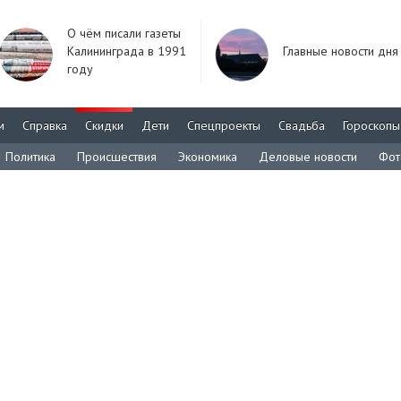
О чём писали газеты
Калининграда в 1991
Главные новости дня
году
м
Справка
Скидки
Дети
Спецпроекты
Свадьба
Гороскопы
Политика
Происшествия
Экономика
Деловые новости
Фот