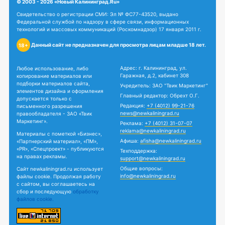
© 2003 - 2026 «Новый Калининград.Ru»
Свидетельство о регистрации СМИ: Эл № ФС77-43520, выдано
Федеральной службой по надзору в сфере связи, информационных
технологий и массовых коммуникаций (Роскомнадзор) 17 января 2011 г.
Данный сайт не предназначен для просмотра лицам младше 18 лет.
18+
Адрес: г. Калининград, ул.
Любое использование, либо
Гаражная, д.2, кабинет 308
копирование материалов или
подборки материалов сайта,
Учредитель: ЗАО "Твик Маркетинг"
элементов дизайна и оформления
Главный редактор: Обрехт О.Г.
допускается только с
Редакция:
+7 (4012) 99-21-76
письменного разрешения
news@newkaliningrad.ru
правообладателя - ЗАО «Твик
Маркетинг».
Реклама:
+7 (4012) 31-07-07
reklama@newkaliningrad.ru
Материалы с пометкой «Бизнес»,
Афиша:
afisha@newkaliningrad.ru
«Партнерский материал», «ПМ»,
«PR», «Спецпроект» - публикуются
Техподдержка:
на правах рекламы.
support@newkaliningrad.ru
Общие вопросы:
Сайт newkaliningrad.ru использует
info@newkaliningrad.ru
файлы cookie. Продолжая работу
с сайтом, вы соглашаетесь на
сбор и последующую
обработку
файлов cookie.