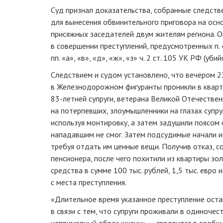
Суд признал доказательства, собранные следст
для вынесения обвинительного приговора на осн
присяжных заседателей двум жителям региона. 
в совершении преступлений, предусмотренных п. «в
пп. «а», «в», «д», «ж», «з» ч. 2 ст. 105 УК РФ (убий
Следствием и судом установлено, что вечером 2
в Железнодорожном фигуранты проникли в кварт
83-летней супруги, ветерана Великой Отечествен
на потерпевших, злоумышленники на глазах супр
используя монтировку, а затем задушили поясом
нападавшим не смог. Затем подсудимые начали и
требуя отдать им ценные вещи. Получив отказ, 
пенсионера, после чего похитили из квартиры з
средства в сумме 100 тыс. рублей, 1,5 тыс. евро 
с места преступления.
«Длительное время указанное преступление оста
в связи с тем, что супруги проживали в одиноче