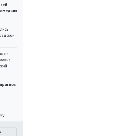
ргей
комедии»
лись
градской
в» на
главил
ский
 прогноз
уму