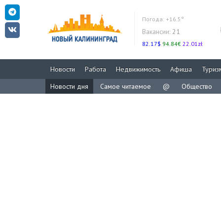
Погода:
+16.5°
Вакансии:
21
82.17$
94.84€
22.01zł
Новости
Работа
Недвижимость
Афиша
Туриз
Новости дня
Самое читаемое
@
Общество