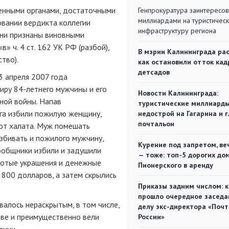
венными органами, достаточными
Генпрокуратура заинтересов
миллиардами на туристичес
овании вердикта коллегии
инфраструктуру региона
Они признаны виновными
» ч. 4 ст. 162 УК РФ (разбой),
В мэрии Калининграда рас
ство).
как остановили отток кад
детсадов
3 апреля 2007 года
иру 84-летнего мужчины и его
Новости Калининграда:
ной войны. Напав
туристические миллиарды
уга избили пожилую женщину,
недострой на Гагарина и 
почтальон
 от халата. Муж помешать
збивать и пожилого мужчину,
Курение под запретом, ве
сообщники избили и задушили
— тоже: топ-5 дорогих до
олотые украшения и денежные
Пионерского в аренду
и 800 долларов, а затем скрылись
Приказы задним числом: к
прошло очередное заседа
валось нераскрытым, в том числе,
делу экс-директора «Поч
стве и преимущественно вели
России»