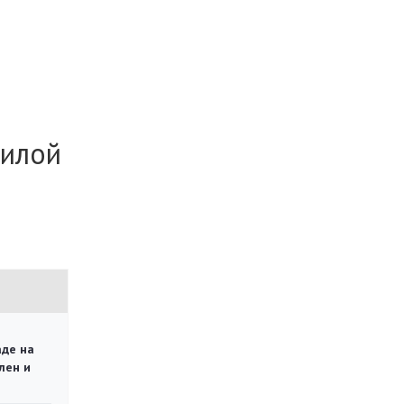
жилой
аде на
лен и