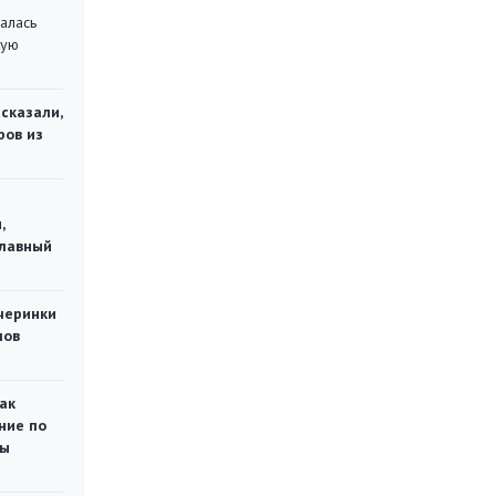
алась
кую
сказали,
ров из
,
главный
черинки
мов
ак
ние по
ты