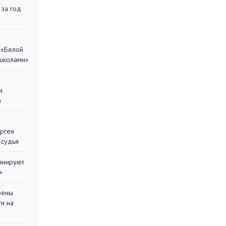
 за год
 «Белой
 школами»
у
м
а
ергея
 судья
ланируют
»
рены
ти на