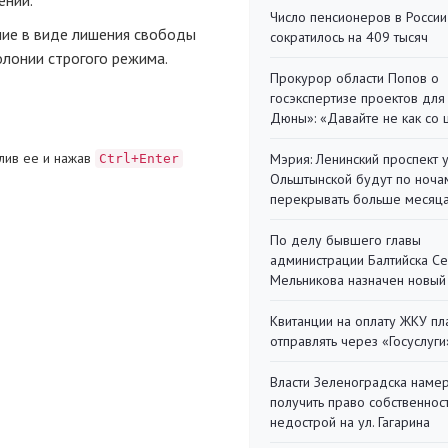
ении.
Число пенсионеров в России
ие в виде лишения свободы
сократилось на 409 тысяч
олонии строгого режима.
Прокурор области Попов о
госэкспертизе проектов для
Дюны»: «Давайте не как со
лив ее и нажав
Мэрия: Ленинский проспект 
Ctrl+Enter
Ольштынской будут по ноча
перекрывать больше месяц
По делу бывшего главы
администрации Балтийска С
Мельникова назначен новый
Квитанции на оплату ЖКУ п
отправлять через «Госуслуги
Власти Зеленоградска наме
получить право собственнос
недострой на ул. Гагарина