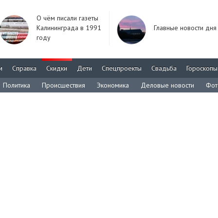
О чём писали газеты
Калининграда в 1991
Главные новости дня
году
м
Справка
Скидки
Дети
Спецпроекты
Свадьба
Гороскопы
Политика
Происшествия
Экономика
Деловые новости
Фот