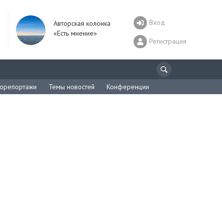
Вход
Авторская колонка
«Есть мнение»
Регистрация
орепортажи
Темы новостей
Конференции