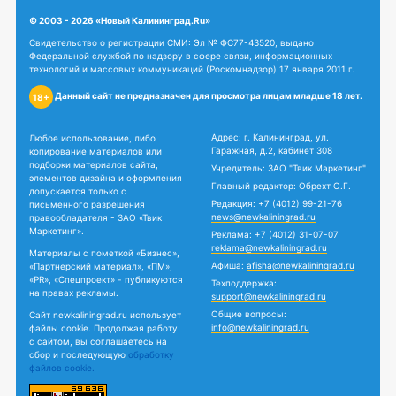
© 2003 - 2026 «Новый Калининград.Ru»
Свидетельство о регистрации СМИ: Эл № ФС77-43520, выдано
Федеральной службой по надзору в сфере связи, информационных
технологий и массовых коммуникаций (Роскомнадзор) 17 января 2011 г.
Данный сайт не предназначен для просмотра лицам младше 18 лет.
18+
Адрес: г. Калининград, ул.
Любое использование, либо
Гаражная, д.2, кабинет 308
копирование материалов или
подборки материалов сайта,
Учредитель: ЗАО "Твик Маркетинг"
элементов дизайна и оформления
Главный редактор: Обрехт О.Г.
допускается только с
Редакция:
+7 (4012) 99-21-76
письменного разрешения
news@newkaliningrad.ru
правообладателя - ЗАО «Твик
Маркетинг».
Реклама:
+7 (4012) 31-07-07
reklama@newkaliningrad.ru
Материалы с пометкой «Бизнес»,
Афиша:
afisha@newkaliningrad.ru
«Партнерский материал», «ПМ»,
«PR», «Спецпроект» - публикуются
Техподдержка:
на правах рекламы.
support@newkaliningrad.ru
Общие вопросы:
Сайт newkaliningrad.ru использует
info@newkaliningrad.ru
файлы cookie. Продолжая работу
с сайтом, вы соглашаетесь на
сбор и последующую
обработку
файлов cookie.