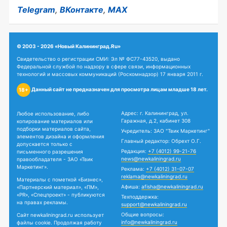
Telegram
,
ВКонтакте
,
MAX
© 2003 - 2026 «Новый Калининград.Ru»
Свидетельство о регистрации СМИ: Эл № ФС77-43520, выдано
Федеральной службой по надзору в сфере связи, информационных
технологий и массовых коммуникаций (Роскомнадзор) 17 января 2011 г.
Данный сайт не предназначен для просмотра лицам младше 18 лет.
18+
Адрес: г. Калининград, ул.
Любое использование, либо
Гаражная, д.2, кабинет 308
копирование материалов или
подборки материалов сайта,
Учредитель: ЗАО "Твик Маркетинг"
элементов дизайна и оформления
Главный редактор: Обрехт О.Г.
допускается только с
Редакция:
+7 (4012) 99-21-76
письменного разрешения
news@newkaliningrad.ru
правообладателя - ЗАО «Твик
Маркетинг».
Реклама:
+7 (4012) 31-07-07
reklama@newkaliningrad.ru
Материалы с пометкой «Бизнес»,
Афиша:
afisha@newkaliningrad.ru
«Партнерский материал», «ПМ»,
«PR», «Спецпроект» - публикуются
Техподдержка:
на правах рекламы.
support@newkaliningrad.ru
Общие вопросы:
Сайт newkaliningrad.ru использует
info@newkaliningrad.ru
файлы cookie. Продолжая работу