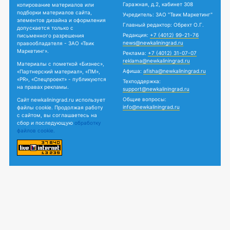
Гаражная, д.2, кабинет 308
копирование материалов или
подборки материалов сайта,
Учредитель: ЗАО "Твик Маркетинг"
элементов дизайна и оформления
Главный редактор: Обрехт О.Г.
допускается только с
Редакция:
+7 (4012) 99-21-76
письменного разрешения
news@newkaliningrad.ru
правообладателя - ЗАО «Твик
Маркетинг».
Реклама:
+7 (4012) 31-07-07
reklama@newkaliningrad.ru
Материалы с пометкой «Бизнес»,
Афиша:
afisha@newkaliningrad.ru
«Партнерский материал», «ПМ»,
«PR», «Спецпроект» - публикуются
Техподдержка:
на правах рекламы.
support@newkaliningrad.ru
Общие вопросы:
Сайт newkaliningrad.ru использует
info@newkaliningrad.ru
файлы cookie. Продолжая работу
с сайтом, вы соглашаетесь на
сбор и последующую
обработку
файлов cookie.