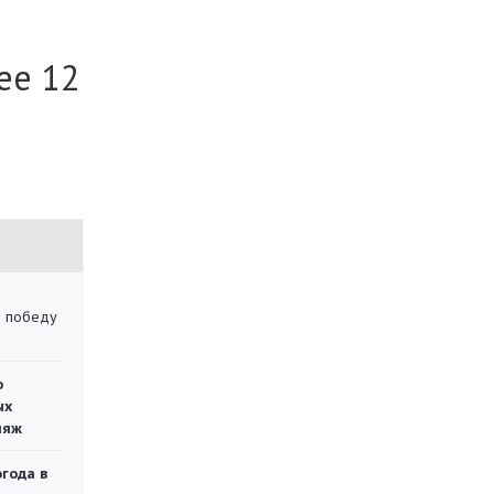
ее 12
ю победу
о
ых
ляж
огода в