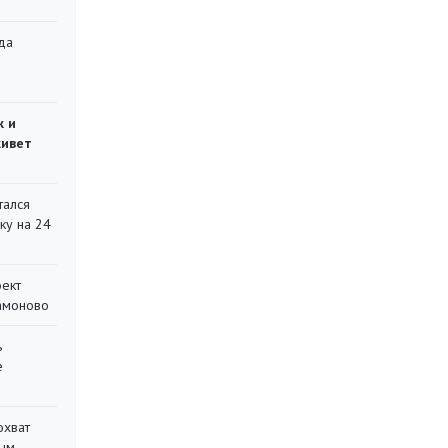
да
»
ж и
живет
тался
ку на 24
оект
Мамоново
ь
е
охват
ным