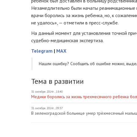
ребенок был доставлен в больницу родственника
Незамедлительно были начаты реанимационные м
врачи боролись за жизнь ребенка, но, к сожалению
не удалось», — отметили в
пресс-службе
.
На данный момент для установления точной при
судебно-медицинская
экспертиза.
Telegram
|
MAX
Нашли ошибку? Cообщить об ошибке можно, выде
Тема в развитии
31 октября 2014г., 18:40
Медики боролись за жизнь трехмесячного ребенка бол
31 октября 2014г., 09:37
В зеленоградской больнице умер трёхмесячный малы