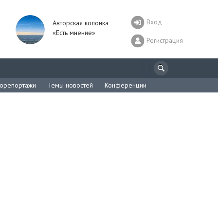
Вход
Авторская колонка
«Есть мнение»
Регистрация
орепортажи
Темы новостей
Конференции