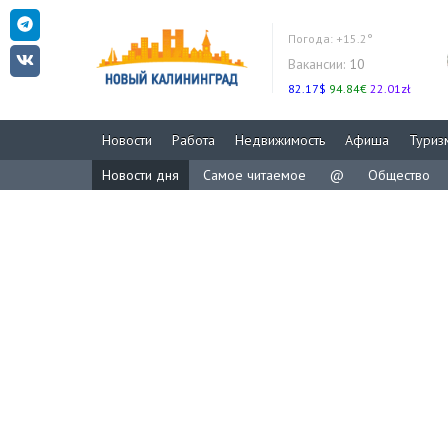
Погода:
+15.2°
Вакансии:
10
82.17$
94.84€
22.01zł
Новости
Работа
Недвижимость
Афиша
Туриз
Новости дня
Самое читаемое
@
Общество