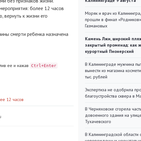
ми без признаков жизни.
Калининграде 9 августа
ероприятия: более 12 часов
Моряк и врач из Калинингра
, вернуть к жизни его
прошли в финал «Родников
Газмановых
чины смерти ребенка назначена
Камень Лжи, широкий пля
закрытый променад: как 
курортный Пионерский
В Калининграде мужчина пы
лив ее и нажав
Ctrl+Enter
вынести из магазина космети
тыс. рублей
Экспертиза не одобрила пр
благоустройства сквера в 
ее 12 часов
В Черняховске сгорела част
довоенного здания на улиц
ш
Тухачевского
В Калининградской области 
новорожденных неонаталь