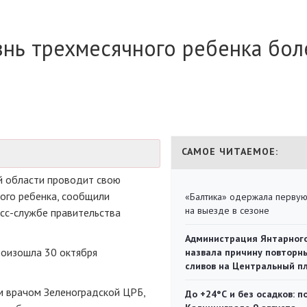
знь трехмесячного ребенка бол
САМОЕ ЧИТАЕМОЕ:
й области проводит свою
ого ребенка, сообщили
«Балтика» одержала перву
на выезде в сезоне
сс-службе
правительства
Администрация Янтарног
произошла 30 октября
назвала причину повторн
сливов на Центральный п
м врачом Зеленоградской ЦРБ,
До +24°С и без осадков: п