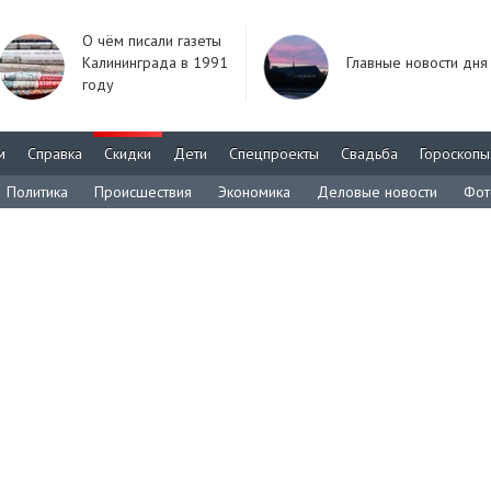
О чём писали газеты
Калининграда в 1991
Главные новости дня
году
м
Справка
Скидки
Дети
Спецпроекты
Свадьба
Гороскопы
Политика
Происшествия
Экономика
Деловые новости
Фот