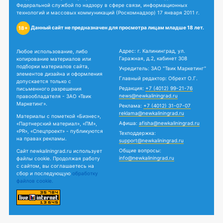
Федеральной службой по надзору в сфере связи, информационных
технологий и массовых коммуникаций (Роскомнадзор) 17 января 2011 г.
Данный сайт не предназначен для просмотра лицам младше 18 лет.
18+
Адрес: г. Калининград, ул.
Любое использование, либо
Гаражная, д.2, кабинет 308
копирование материалов или
подборки материалов сайта,
Учредитель: ЗАО "Твик Маркетинг"
элементов дизайна и оформления
Главный редактор: Обрехт О.Г.
допускается только с
Редакция:
+7 (4012) 99-21-76
письменного разрешения
news@newkaliningrad.ru
правообладателя - ЗАО «Твик
Маркетинг».
Реклама:
+7 (4012) 31-07-07
reklama@newkaliningrad.ru
Материалы с пометкой «Бизнес»,
Афиша:
afisha@newkaliningrad.ru
«Партнерский материал», «ПМ»,
«PR», «Спецпроект» - публикуются
Техподдержка:
на правах рекламы.
support@newkaliningrad.ru
Общие вопросы:
Сайт newkaliningrad.ru использует
info@newkaliningrad.ru
файлы cookie. Продолжая работу
с сайтом, вы соглашаетесь на
сбор и последующую
обработку
файлов cookie.