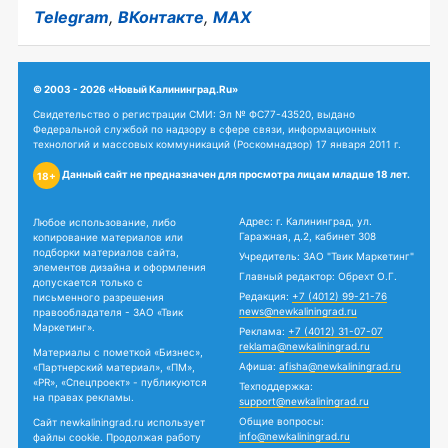
Telegram
,
ВКонтакте
,
MAX
© 2003 - 2026 «Новый Калининград.Ru»
Свидетельство о регистрации СМИ: Эл № ФС77-43520, выдано
Федеральной службой по надзору в сфере связи, информационных
технологий и массовых коммуникаций (Роскомнадзор) 17 января 2011 г.
Данный сайт не предназначен для просмотра лицам младше 18 лет.
18+
Адрес: г. Калининград, ул.
Любое использование, либо
Гаражная, д.2, кабинет 308
копирование материалов или
подборки материалов сайта,
Учредитель: ЗАО "Твик Маркетинг"
элементов дизайна и оформления
Главный редактор: Обрехт О.Г.
допускается только с
Редакция:
+7 (4012) 99-21-76
письменного разрешения
news@newkaliningrad.ru
правообладателя - ЗАО «Твик
Маркетинг».
Реклама:
+7 (4012) 31-07-07
reklama@newkaliningrad.ru
Материалы с пометкой «Бизнес»,
Афиша:
afisha@newkaliningrad.ru
«Партнерский материал», «ПМ»,
«PR», «Спецпроект» - публикуются
Техподдержка:
на правах рекламы.
support@newkaliningrad.ru
Общие вопросы:
Сайт newkaliningrad.ru использует
info@newkaliningrad.ru
файлы cookie. Продолжая работу