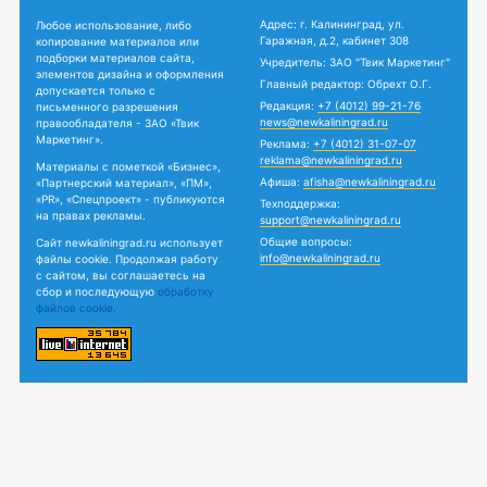
Адрес: г. Калининград, ул.
Любое использование, либо
Гаражная, д.2, кабинет 308
копирование материалов или
подборки материалов сайта,
Учредитель: ЗАО "Твик Маркетинг"
элементов дизайна и оформления
Главный редактор: Обрехт О.Г.
допускается только с
Редакция:
+7 (4012) 99-21-76
письменного разрешения
news@newkaliningrad.ru
правообладателя - ЗАО «Твик
Маркетинг».
Реклама:
+7 (4012) 31-07-07
reklama@newkaliningrad.ru
Материалы с пометкой «Бизнес»,
Афиша:
afisha@newkaliningrad.ru
«Партнерский материал», «ПМ»,
«PR», «Спецпроект» - публикуются
Техподдержка:
на правах рекламы.
support@newkaliningrad.ru
Общие вопросы:
Сайт newkaliningrad.ru использует
info@newkaliningrad.ru
файлы cookie. Продолжая работу
с сайтом, вы соглашаетесь на
сбор и последующую
обработку
файлов cookie.