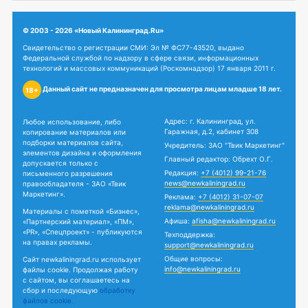
© 2003 - 2026 «Новый Калининград.Ru»
Свидетельство о регистрации СМИ: Эл № ФС77-43520, выдано
Федеральной службой по надзору в сфере связи, информационных
технологий и массовых коммуникаций (Роскомнадзор) 17 января 2011 г.
Данный сайт не предназначен для просмотра лицам младше 18 лет.
18+
Адрес: г. Калининград, ул.
Любое использование, либо
Гаражная, д.2, кабинет 308
копирование материалов или
подборки материалов сайта,
Учредитель: ЗАО "Твик Маркетинг"
элементов дизайна и оформления
Главный редактор: Обрехт О.Г.
допускается только с
Редакция:
+7 (4012) 99-21-76
письменного разрешения
news@newkaliningrad.ru
правообладателя - ЗАО «Твик
Маркетинг».
Реклама:
+7 (4012) 31-07-07
reklama@newkaliningrad.ru
Материалы с пометкой «Бизнес»,
Афиша:
afisha@newkaliningrad.ru
«Партнерский материал», «ПМ»,
«PR», «Спецпроект» - публикуются
Техподдержка:
на правах рекламы.
support@newkaliningrad.ru
Общие вопросы:
Сайт newkaliningrad.ru использует
info@newkaliningrad.ru
файлы cookie. Продолжая работу
с сайтом, вы соглашаетесь на
сбор и последующую
обработку
файлов cookie.