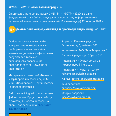
© 2003 - 2026 «Новый Калининград.Ru»
Свидетельство о регистрации СМИ: Эл № ФС77-43520, выдано
Федеральной службой по надзору в сфере связи, информационных
технологий и массовых коммуникаций (Роскомнадзор) 17 января 2011 г.
Данный сайт не предназначен для просмотра лицам младше 18 лет.
18+
Адрес: г. Калининград, ул.
Любое использование, либо
Гаражная, д.2, кабинет 308
копирование материалов или
подборки материалов сайта,
Учредитель: ЗАО "Твик Маркетинг"
элементов дизайна и оформления
Главный редактор: Обрехт О.Г.
допускается только с
Редакция:
+7 (4012) 99-21-76
письменного разрешения
news@newkaliningrad.ru
правообладателя - ЗАО «Твик
Маркетинг».
Реклама:
+7 (4012) 31-07-07
reklama@newkaliningrad.ru
Материалы с пометкой «Бизнес»,
Афиша:
afisha@newkaliningrad.ru
«Партнерский материал», «ПМ»,
«PR», «Спецпроект» - публикуются
Техподдержка:
на правах рекламы.
support@newkaliningrad.ru
Общие вопросы:
Сайт newkaliningrad.ru использует
info@newkaliningrad.ru
файлы cookie. Продолжая работу
с сайтом, вы соглашаетесь на
сбор и последующую
обработку
файлов cookie.