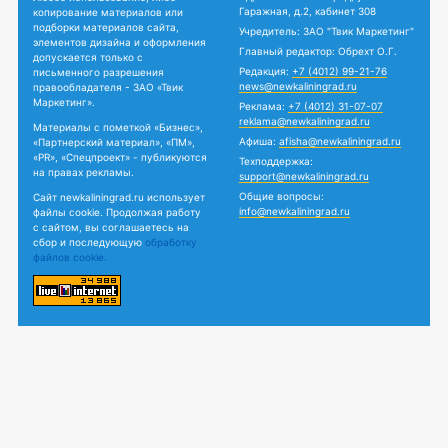
Гаражная, д.2, кабинет 308
копирование материалов или
подборки материалов сайта,
Учредитель: ЗАО "Твик Маркетинг"
элементов дизайна и оформления
Главный редактор: Обрехт О.Г.
допускается только с
Редакция:
+7 (4012) 99-21-76
письменного разрешения
news@newkaliningrad.ru
правообладателя - ЗАО «Твик
Маркетинг».
Реклама:
+7 (4012) 31-07-07
reklama@newkaliningrad.ru
Материалы с пометкой «Бизнес»,
Афиша:
afisha@newkaliningrad.ru
«Партнерский материал», «ПМ»,
«PR», «Спецпроект» - публикуются
Техподдержка:
на правах рекламы.
support@newkaliningrad.ru
Общие вопросы:
Сайт newkaliningrad.ru использует
info@newkaliningrad.ru
файлы cookie. Продолжая работу
с сайтом, вы соглашаетесь на
сбор и последующую
обработку
файлов cookie.