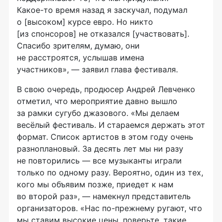
Какое-то
время назад я заскучал, подумал
о [высоком] курсе евро. Но никто
[из спонсоров] не отказался [участвовать].
Спасибо зрителям, думаю, они
не расстроятся, услышав имена
участников», — заявил глава фестиваля.
В свою очередь, продюсер Андрей Левченко
отметил, что мероприятие давно вышло
за рамки сугубо джазового. «Мы делаем
весёлый фестиваль. И стараемся держать этот
формат. Список артистов в этом году очень
разноплановый. За десять лет мы ни разу
не повторились — все музыканты играли
только по одному разу. Вероятно, один из тех,
кого мы объявим позже, приедет к нам
во второй раз», — намекнул представитель
организаторов. «Нас
по-прежнему
ругают, что
мы ставим высокие цены, поверьте, такие