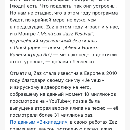
[люди] есть. Что поделать, так они устроены.
Но нам не стыдно, что в этом году программа
будет, по крайней мере, не хуже, чем
в предыдущие. Zaz в этом году играет и у нас,
и в Монтрё
(„Montreux Jazz Festival“,
крупнейший музыкальный фестиваль
в Швейцарии — прим. „Афиши Нового
Калининграда.Ru“)
— мы
наконец-то
достигли
этого уровня», — добавил Левченко.
Отметим, Zaz стала известна в Европе в 2010
году благодаря своему синглу «Je veux»
и вирусному видеоролику на него,
собравшему на данный момент 18 миллионов
просмотров на «YouTube»; позже была
выпущена вторая версия клипа на песню — её
посмотрели более 31 миллиона раз.
По данным «Википедии»
, в своих работах Zaz
совмещает шансон, эстрадную песню, джаз,