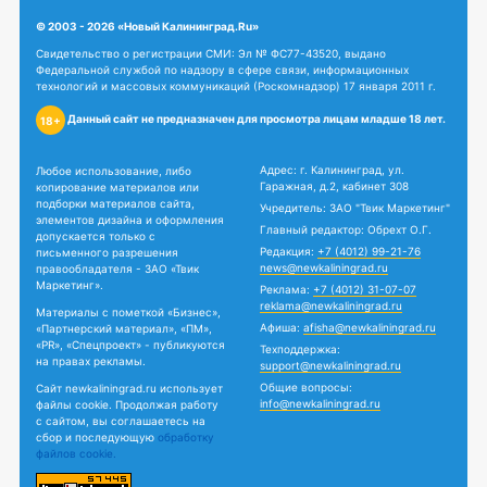
© 2003 - 2026 «Новый Калининград.Ru»
Свидетельство о регистрации СМИ: Эл № ФС77-43520, выдано
Федеральной службой по надзору в сфере связи, информационных
технологий и массовых коммуникаций (Роскомнадзор) 17 января 2011 г.
Данный сайт не предназначен для просмотра лицам младше 18 лет.
18+
Адрес: г. Калининград, ул.
Любое использование, либо
Гаражная, д.2, кабинет 308
копирование материалов или
подборки материалов сайта,
Учредитель: ЗАО "Твик Маркетинг"
элементов дизайна и оформления
Главный редактор: Обрехт О.Г.
допускается только с
Редакция:
+7 (4012) 99-21-76
письменного разрешения
news@newkaliningrad.ru
правообладателя - ЗАО «Твик
Маркетинг».
Реклама:
+7 (4012) 31-07-07
reklama@newkaliningrad.ru
Материалы с пометкой «Бизнес»,
Афиша:
afisha@newkaliningrad.ru
«Партнерский материал», «ПМ»,
«PR», «Спецпроект» - публикуются
Техподдержка:
на правах рекламы.
support@newkaliningrad.ru
Общие вопросы:
Сайт newkaliningrad.ru использует
info@newkaliningrad.ru
файлы cookie. Продолжая работу
с сайтом, вы соглашаетесь на
сбор и последующую
обработку
файлов cookie.