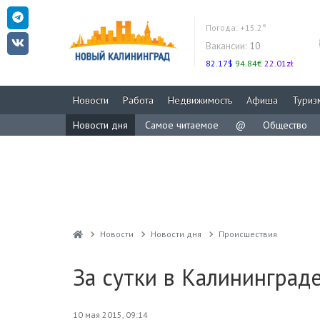
Погода:
+15.2°
Вакансии:
10
82.17$
94.84€
22.01zł
Новости
Работа
Недвижимость
Афиша
Туриз
Новости дня
Самое читаемое
@
Общество
Новости
Новости дня
Проиcшествия
За сутки в Калининград
10 мая 2015, 09:14