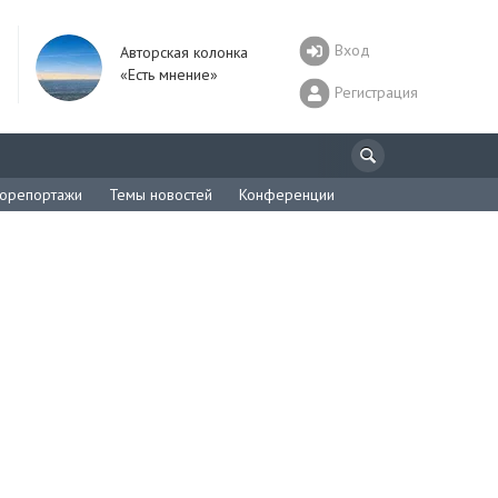
Вход
Авторская колонка
«Есть мнение»
Регистрация
орепортажи
Темы новостей
Конференции