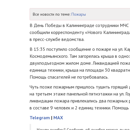
Все новости по теме:
Пожары
В День Победы в Калининграде сотрудники МЧС 
сообщили корреспонденту «Нового Калининграда
в
пресс-службе
ведомства.
В 15:35 поступило сообщение о пожаре на ул. Кар
Космодемьянского. Там загорелась крыша в одн
двухподъездном жилом доме. Ликвидацией пожар
единица техники, крыша на площади 30 квадратн
Помощь спасателей не потребовалась.
Чуть позже пожарным пришлось тушить горящий 
на третьем этаже панельной пятиэтажки на ул. Го
ликвидации пожара привлекались два пожарных 
в составе 9 человек и 2 единиц техники. Помощь
Telegram
|
MAX
Нашли ошибку? Cообщить об ошибке можно, выде