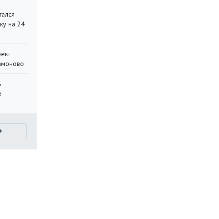
тался
ку на 24
оект
Мамоново
ь
е