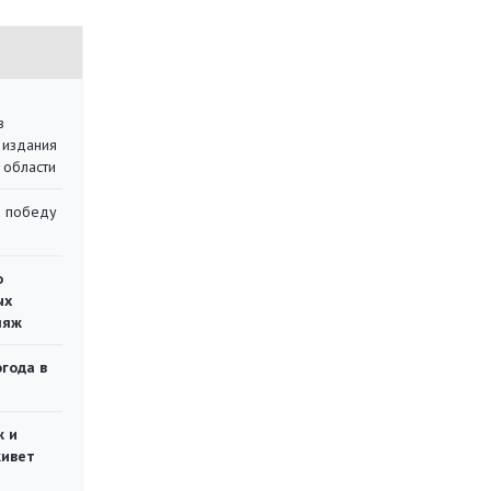
в
 издания
 области
ю победу
о
ых
ляж
огода в
ж и
живет