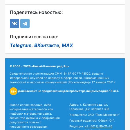
Поделитесь новостью:
Подпишитесь на нас:
Telegram
,
ВКонтакте
,
MAX
© 2003 - 2026 «Новый Калининград.Ru»
Свидетельство о регистрации СМИ: Эл № ФС77-43520, выдано
Федеральной службой по надзору в сфере связи, информационных
технологий и массовых коммуникаций (Роскомнадзор) 17 января 2011 г.
Данный сайт не предназначен для просмотра лицам младше 18 лет.
18+
Адрес: г. Калининград, ул.
Любое использование, либо
Гаражная, д.2, кабинет 308
копирование материалов или
подборки материалов сайта,
Учредитель: ЗАО "Твик Маркетинг"
элементов дизайна и оформления
Главный редактор: Обрехт О.Г.
допускается только с
Редакция:
+7 (4012) 99-21-76
письменного разрешения