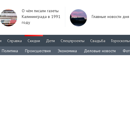
О чём писали газеты
Калининграда в 1991
Главные новости дня
году
м
Справка
Скидки
Дети
Спецпроекты
Свадьба
Гороскопы
Политика
Происшествия
Экономика
Деловые новости
Фот