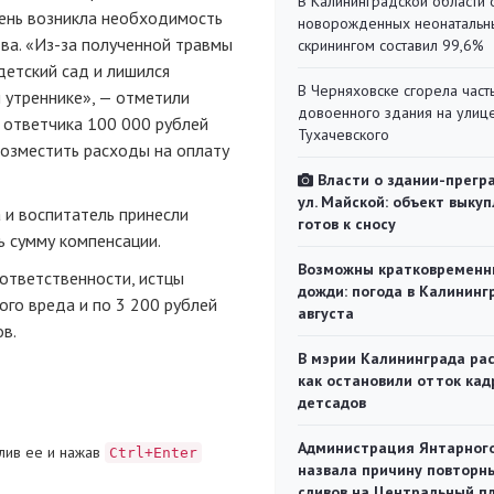
В Калининградской области 
день возникла необходимость
новорожденных неонаталь
ва. «
Из-за
полученной травмы
скринингом составил 99,6%
детский сад и лишился
В Черняховске сгорела част
 утреннике», — отметили
довоенного здания на улиц
с ответчика 100 000 рублей
Тухачевского
возместить расходы на оплату
Власти о здании-прегр
ул. Майской: объект выкуп
 и воспитатель принесли
готов к сносу
ь сумму компенсации.
Возможны кратковременн
ответственности, истцы
дожди: погода в Калининг
ого вреда и по 3 200 рублей
августа
в.
В мэрии Калининграда рас
как остановили отток кад
детсадов
Администрация Янтарног
лив ее и нажав
Ctrl+Enter
назвала причину повторн
сливов на Центральный п