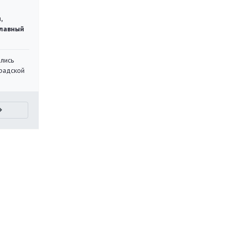
,
главный
лись
градской