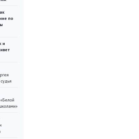
ак
ние по
ты
ж и
живет
ергея
 судья
 «Белой
 школами»
у
м
а