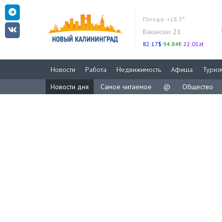
Погода:
+18.3°
Вакансии:
21
82.17$
94.84€
22.01zł
Новости
Работа
Недвижимость
Афиша
Туриз
Новости дня
Самое читаемое
@
Общество