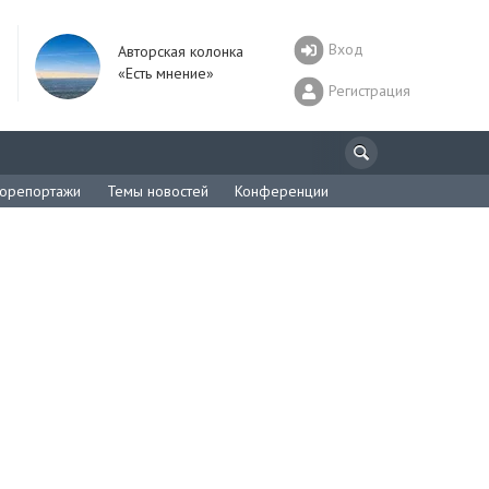
Вход
Авторская колонка
«Есть мнение»
Регистрация
орепортажи
Темы новостей
Конференции