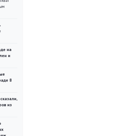
охват
ным
ь
е
аде на
лен и
ые
раде 8
сказали,
ров из
о
ых
ляж