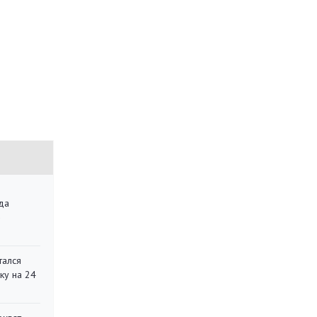
да
»
тался
ку на 24