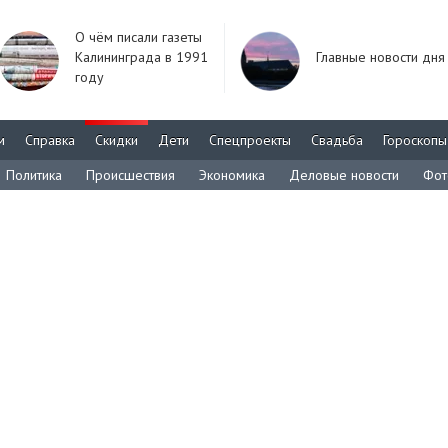
О чём писали газеты
Калининграда в 1991
Главные новости дня
году
м
Справка
Скидки
Дети
Спецпроекты
Свадьба
Гороскопы
Политика
Происшествия
Экономика
Деловые новости
Фот