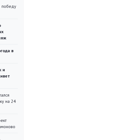
ю победу
о
ых
ляж
огода в
ж и
живет
тался
ку на 24
оект
Мамоново
ь