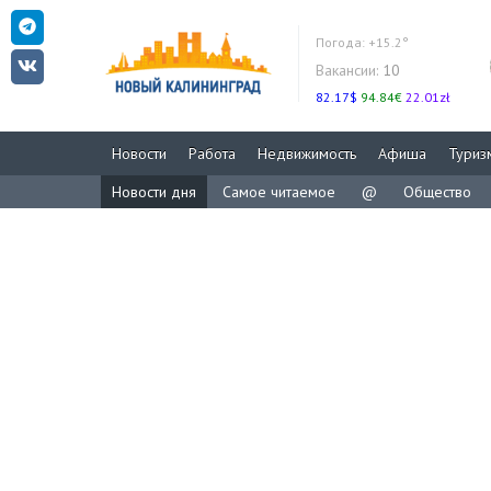
Погода:
+15.2°
Вакансии:
10
82.17$
94.84€
22.01zł
Новости
Работа
Недвижимость
Афиша
Туриз
Новости дня
Самое читаемое
@
Общество