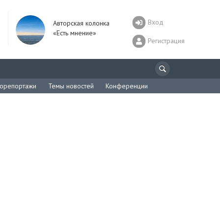
Вход
Авторская колонка
«Есть мнение»
Регистрация
орепортажи
Темы новостей
Конференции