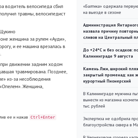
ира водитель велосипеда сбил
«Балтика» одержала перву
на выезде в сезоне
получил травмы, велосипедист
Администрация Янтарног
«Щукино
назвала причину повторн
сливов на Центральный п
йоне женщина за рулем «Ауди»,
рогу, и ее машина врезалась в
До +24°С и без осадков: п
.
Калининграде 9 августа
» при движении задним ходом
Камень Лжи, широкий пля
давшая травмирована. Позднее,
закрытый променад: как 
ле»
из-за
несоблюдения
курортный Пионерский
 «Опелем». Женщина,
В Калининграде мужчина пы
вынести из магазина космети
тыс. рублей
лив ее и нажав
Ctrl+Enter
Экспертиза не одобрила пр
благоустройства сквера в 
В Черняховске сгорела част