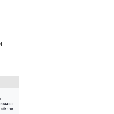
и
в
 издания
 области