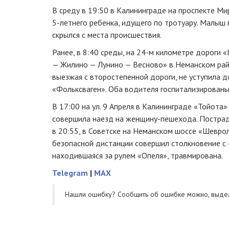
В среду в 19:50 в Калининграде на проспекте М
5-летнего
ребенка, идущего по тротуару. Малыш 
скрылся с места происшествия.
Ранее, в 8:40 среды, на
24-м
километре дороги 
—
Жилино — Лунино — Весново
» в Неманском ра
выезжая с второстепенной дороги, не уступила до
«Фольксваген». Оба водителя госпитализированы
В 17:00 на ул. 9 Апреля в Калининграде «Тойота
совершила наезд на
женщину-пешехода
. Постра
в 20:55, в Советске на Неманском шоссе «Шевро
безопасной дистанции совершил столкновение с
находившаяся за рулем «Опеля», травмирована.
Telegram
|
MAX
Нашли ошибку? Cообщить об ошибке можно, выде