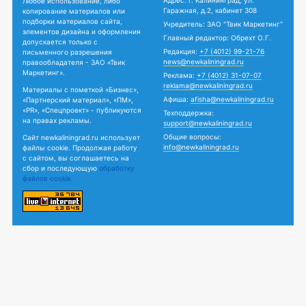
Адрес: г. Калининград, ул.
Любое использование, либо
Гаражная, д.2, кабинет 308
копирование материалов или
подборки материалов сайта,
Учредитель: ЗАО "Твик Маркетинг"
элементов дизайна и оформления
Главный редактор: Обрехт О.Г.
допускается только с
Редакция:
+7 (4012) 99-21-76
письменного разрешения
news@newkaliningrad.ru
правообладателя - ЗАО «Твик
Маркетинг».
Реклама:
+7 (4012) 31-07-07
reklama@newkaliningrad.ru
Материалы с пометкой «Бизнес»,
Афиша:
afisha@newkaliningrad.ru
«Партнерский материал», «ПМ»,
«PR», «Спецпроект» - публикуются
Техподдержка:
на правах рекламы.
support@newkaliningrad.ru
Общие вопросы:
Сайт newkaliningrad.ru использует
info@newkaliningrad.ru
файлы cookie. Продолжая работу
с сайтом, вы соглашаетесь на
сбор и последующую
обработку
файлов cookie.