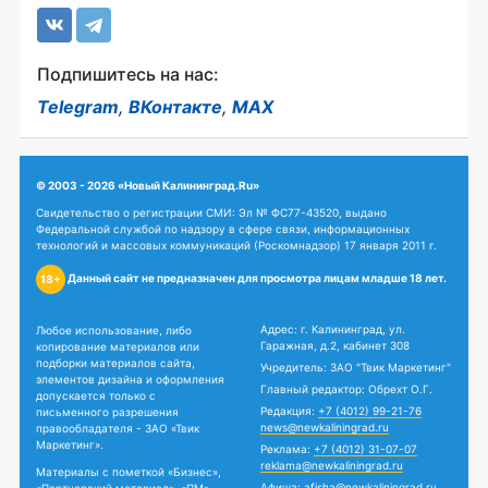
Подпишитесь на нас:
Telegram
,
ВКонтакте
,
MAX
© 2003 - 2026 «Новый Калининград.Ru»
Свидетельство о регистрации СМИ: Эл № ФС77-43520, выдано
Федеральной службой по надзору в сфере связи, информационных
технологий и массовых коммуникаций (Роскомнадзор) 17 января 2011 г.
Данный сайт не предназначен для просмотра лицам младше 18 лет.
18+
Адрес: г. Калининград, ул.
Любое использование, либо
Гаражная, д.2, кабинет 308
копирование материалов или
подборки материалов сайта,
Учредитель: ЗАО "Твик Маркетинг"
элементов дизайна и оформления
Главный редактор: Обрехт О.Г.
допускается только с
Редакция:
+7 (4012) 99-21-76
письменного разрешения
news@newkaliningrad.ru
правообладателя - ЗАО «Твик
Маркетинг».
Реклама:
+7 (4012) 31-07-07
reklama@newkaliningrad.ru
Материалы с пометкой «Бизнес»,
Афиша:
afisha@newkaliningrad.ru
«Партнерский материал», «ПМ»,