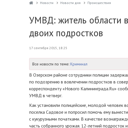
Новости
Новости дня
Проиcшествия
УМВД: житель области в
двоих подростков
17 сентября 2015, 18:25
Все новости по теме:
Криминал
В Озерском районе сотрудники полиции задерж
по подозрению в вовлечении подростков в сове
корреспонденту «Нового Калининграда.Ru» соо
УМВД в четверг.
Как установили полицейские, молодой человек в
поселка Садовое и попросил помочь ему вынести
с кукурузными початками. В качестве вознаграж
часть собранного урожая.
12-летний
подросток и