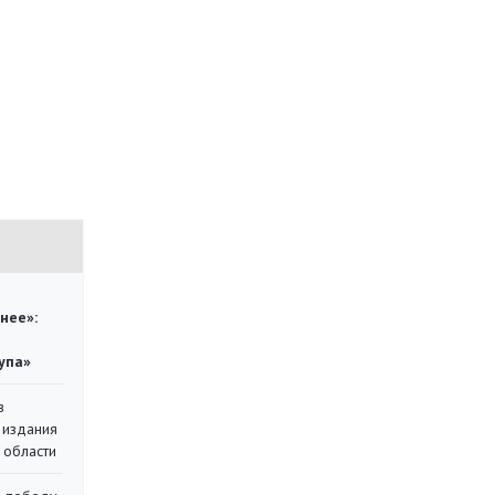
нее»:
упа»
в
 издания
 области