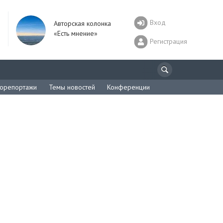
Вход
Авторская колонка
«Есть мнение»
Регистрация
орепортажи
Темы новостей
Конференции