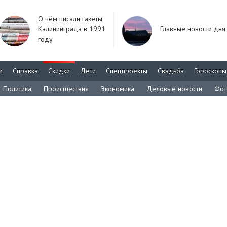
О чём писали газеты
Калининграда в 1991
Главные новости дня
году
м
Справка
Скидки
Дети
Спецпроекты
Свадьба
Гороскопы
Политика
Происшествия
Экономика
Деловые новости
Фот