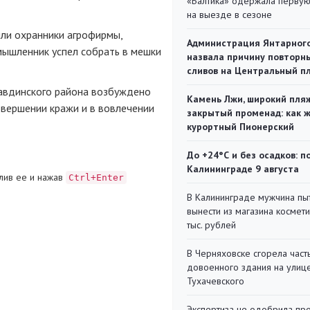
«Балтика» одержала перву
на выезде в сезоне
ли охранники агрофирмы,
Администрация Янтарног
мышленник успел собрать в мешки
назвала причину повторн
сливов на Центральный п
вдинского района возбуждено
Камень Лжи, широкий пля
овершении кражи и в вовлечении
закрытый променад: как 
курортный Пионерский
До +24°С и без осадков: п
Калининграде 9 августа
лив ее и нажав
Ctrl+Enter
В Калининграде мужчина пы
вынести из магазина космети
тыс. рублей
В Черняховске сгорела част
довоенного здания на улиц
Тухачевского
Экспертиза не одобрила пр