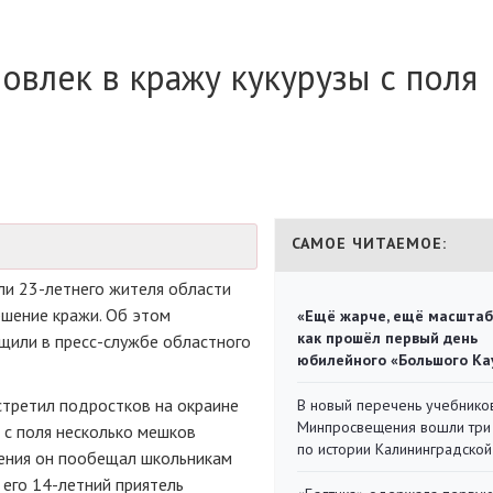
овлек в кражу кукурузы с поля
САМОЕ ЧИТАЕМОЕ:
али
23-летнего
жителя области
ршение кражи. Об этом
«Ещё жарче, ещё масштаб
как прошёл первый день
бщили в
пресс-службе
областного
юбилейного «Большого Ка
стретил подростков на окраине
В новый перечень учебнико
Минпросвещения вошли три
 с поля несколько мешков
по истории Калининградской
дения он пообещал школьникам
 его
14-летний
приятель