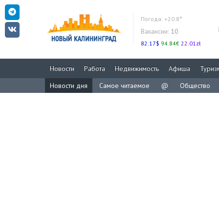
Погода:
+20.8°
Вакансии:
10
82.17$
94.84€
22.01zł
Новости
Работа
Недвижимость
Афиша
Туриз
Новости дня
Самое читаемое
@
Общество