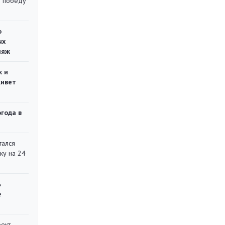
ю победу
о
ых
ляж
ж и
живет
огода в
тался
ку на 24
ь
е
оект