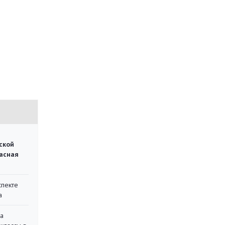
ской
асная
спекте
а
на