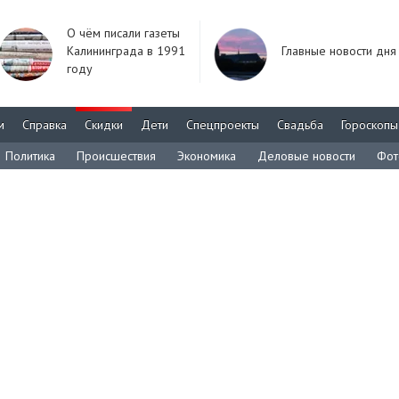
О чём писали газеты
Калининграда в 1991
Главные новости дня
году
м
Справка
Скидки
Дети
Спецпроекты
Свадьба
Гороскопы
Политика
Происшествия
Экономика
Деловые новости
Фот