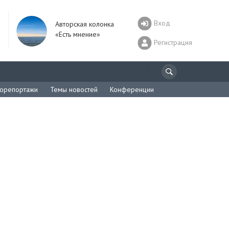
Вход
Авторская колонка
«Есть мнение»
Регистрация
орепортажи
Темы новостей
Конференции