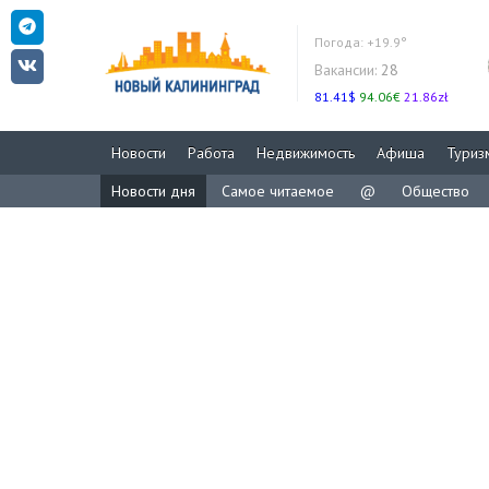
Погода:
+19.9°
Вакансии:
28
81.41$
94.06€
21.86zł
Новости
Работа
Недвижимость
Афиша
Туриз
Новости дня
Самое читаемое
@
Общество