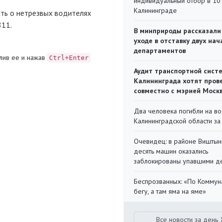
индивидуальный отбор в 10 
Калининграде
ть о нетрезвых водителях
811.
В минприроды рассказали
уходе в отставку двух на
департаментов
лив ее и нажав
Ctrl+Enter
Аудит транспортной сист
Калининграда хотят пров
совместно с мэрией Моск
Два человека погибли на во
Калининградской области за
Очевидец: в районе Виштын
десять машин оказались
заблокированы упавшими д
Беспрозванных: «По Коммун
бегу, а там яма на яме»
Все новости за день