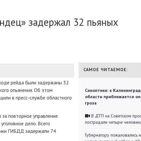
андец» задержал 32 пьяных
САМОЕ ЧИТАЕМОЕ:
в ходе рейда были задержаны 32
кого опьянения. Об этом
Синоптики: к Калининград
области приближается оп
бщили в
пресс-службе
областного
гроза
 за повторное управление
В ДТП на Советском про
пострадали четыре человек
уголовное дело. Всего
ники ГИБДД задержали 74
Губернатору пожаловались 