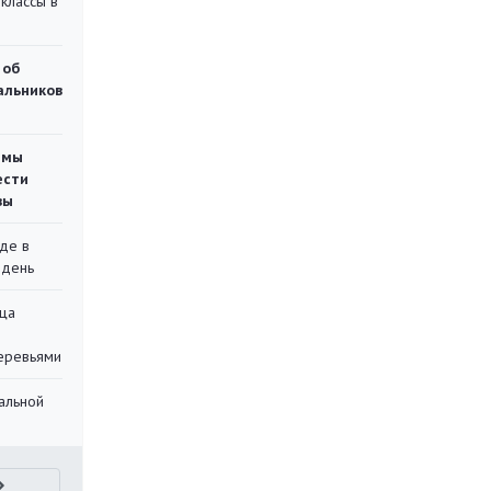
классы в
 об
чальников
емы
ести
вы
де в
 день
ца
еревьями
альной