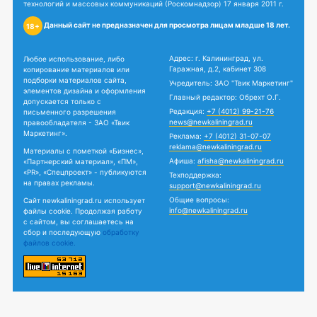
технологий и массовых коммуникаций (Роскомнадзор) 17 января 2011 г.
Данный сайт не предназначен для просмотра лицам младше 18 лет.
18+
Адрес: г. Калининград, ул.
Любое использование, либо
Гаражная, д.2, кабинет 308
копирование материалов или
подборки материалов сайта,
Учредитель: ЗАО "Твик Маркетинг"
элементов дизайна и оформления
Главный редактор: Обрехт О.Г.
допускается только с
Редакция:
+7 (4012) 99-21-76
письменного разрешения
news@newkaliningrad.ru
правообладателя - ЗАО «Твик
Маркетинг».
Реклама:
+7 (4012) 31-07-07
reklama@newkaliningrad.ru
Материалы с пометкой «Бизнес»,
Афиша:
afisha@newkaliningrad.ru
«Партнерский материал», «ПМ»,
«PR», «Спецпроект» - публикуются
Техподдержка:
на правах рекламы.
support@newkaliningrad.ru
Общие вопросы:
Сайт newkaliningrad.ru использует
info@newkaliningrad.ru
файлы cookie. Продолжая работу
с сайтом, вы соглашаетесь на
сбор и последующую
обработку
файлов cookie.