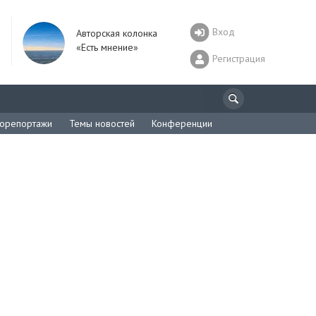
Вход
Авторская колонка
«Есть мнение»
Регистрация
орепортажи
Темы новостей
Конференции