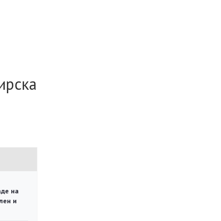
ирска
аде на
лен и