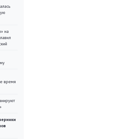
алась
кую
в» на
главил
ский
уму
ее время
ланируют
»
черинки
мов