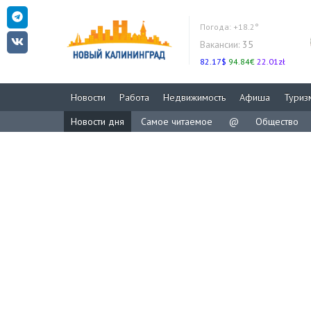
Погода:
+18.2°
Вакансии:
35
82.17$
94.84€
22.01zł
Новости
Работа
Недвижимость
Афиша
Туриз
Новости дня
Самое читаемое
@
Общество