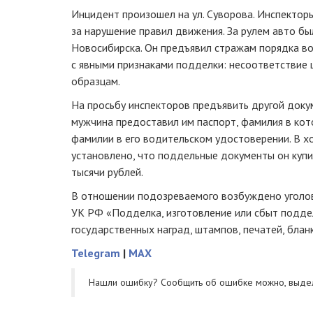
Инцидент произошел на ул. Суворова. Инспекто
за нарушение правил движения. За рулем авто б
Новосибирска. Он предъявил стражам порядка в
с явными признаками подделки: несоответствие
образцам.
На просьбу инспекторов предъявить другой доку
мужчина предоставил им паспорт, фамилия в ко
фамилии в его водительском удостоверении. В 
установлено, что поддельные документы он купи
тысячи рублей.
В отношении подозреваемого возбуждено уголов
УК РФ «Подделка, изготовление или сбыт подде
государственных наград, штампов, печатей, блан
Telegram
|
MAX
Нашли ошибку? Cообщить об ошибке можно, выде