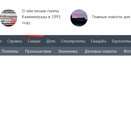
О чём писали газеты
Калининграда в 1991
Главные новости дня
году
м
Справка
Скидки
Дети
Спецпроекты
Свадьба
Гороскопы
Политика
Происшествия
Экономика
Деловые новости
Фот