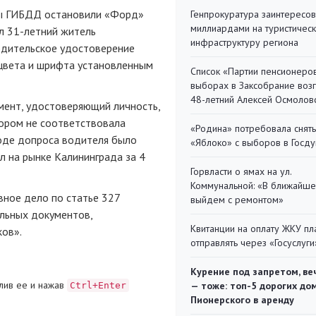
ры ГИБДД остановили «Форд»
Генпрокуратура заинтересов
миллиардами на туристичес
ыл
31-летний
житель
инфраструктуру региона
одительское удостоверение
 цвета и шрифта установленным
Список «Партии пенсионеро
выборах в Заксобрание воз
48-летний Алексей Осмолов
мент, удостоверяющий личность,
тором не соответствовала
«Родина» потребовала снять
ходе допроса водителя было
«Яблоко» с выборов в Госд
л на рынке Калининграда за 4
Горвласти о ямах на ул.
Коммунальной: «В ближайш
ное дело по статье 327
выйдем с ремонтом»
льных документов,
Квитанции на оплату ЖКУ п
ков».
отправлять через «Госуслуги
Курение под запретом, ве
лив ее и нажав
— тоже: топ-5 дорогих до
Ctrl+Enter
Пионерского в аренду