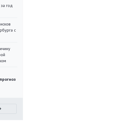
 за год
писков
рбурга с
ричину
вой
ном
 прогноз