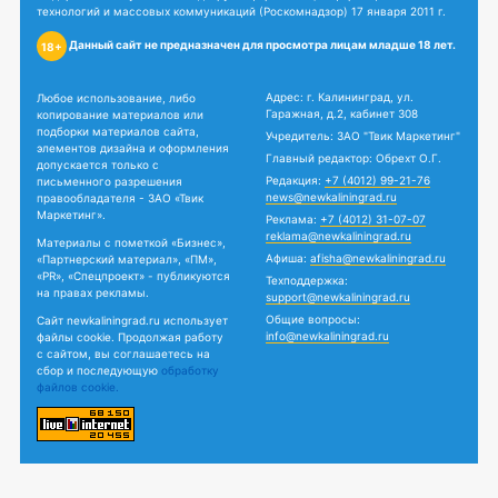
технологий и массовых коммуникаций (Роскомнадзор) 17 января 2011 г.
Данный сайт не предназначен для просмотра лицам младше 18 лет.
18+
Адрес: г. Калининград, ул.
Любое использование, либо
Гаражная, д.2, кабинет 308
копирование материалов или
подборки материалов сайта,
Учредитель: ЗАО "Твик Маркетинг"
элементов дизайна и оформления
Главный редактор: Обрехт О.Г.
допускается только с
Редакция:
+7 (4012) 99-21-76
письменного разрешения
news@newkaliningrad.ru
правообладателя - ЗАО «Твик
Маркетинг».
Реклама:
+7 (4012) 31-07-07
reklama@newkaliningrad.ru
Материалы с пометкой «Бизнес»,
Афиша:
afisha@newkaliningrad.ru
«Партнерский материал», «ПМ»,
«PR», «Спецпроект» - публикуются
Техподдержка:
на правах рекламы.
support@newkaliningrad.ru
Общие вопросы:
Сайт newkaliningrad.ru использует
info@newkaliningrad.ru
файлы cookie. Продолжая работу
с сайтом, вы соглашаетесь на
сбор и последующую
обработку
файлов cookie.