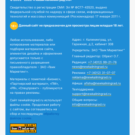
Свидетельство о регистрации СМИ: Эл № ФС77-43520, выдано
Федеральной службой по надзору в сфере связи, информационных
технологий и массовых коммуникаций (Роскомнадзор) 17 января 2011 г.
Данный сайт не предназначен для просмотра лицам младше 18 лет.
18+
Адрес: г. Калининград, ул.
Любое использование, либо
Гаражная, д.2, кабинет 308
копирование материалов или
подборки материалов сайта,
Учредитель: ЗАО "Твик Маркетинг"
элементов дизайна и оформления
Главный редактор: Обрехт О.Г.
допускается только с
Редакция:
+7 (4012) 99-21-76
письменного разрешения
news@newkaliningrad.ru
правообладателя - ЗАО «Твик
Маркетинг».
Реклама:
+7 (4012) 31-07-07
reklama@newkaliningrad.ru
Материалы с пометкой «Бизнес»,
Афиша:
afisha@newkaliningrad.ru
«Партнерский материал», «ПМ»,
«PR», «Спецпроект» - публикуются
Техподдержка:
на правах рекламы.
support@newkaliningrad.ru
Общие вопросы:
Сайт newkaliningrad.ru использует
info@newkaliningrad.ru
файлы cookie. Продолжая работу
с сайтом, вы соглашаетесь на
сбор и последующую
обработку
файлов cookie.