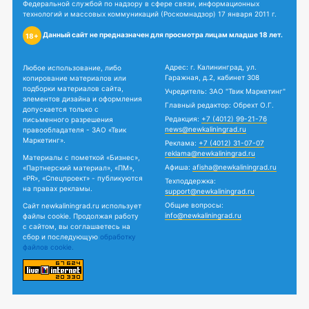
Федеральной службой по надзору в сфере связи, информационных
технологий и массовых коммуникаций (Роскомнадзор) 17 января 2011 г.
Данный сайт не предназначен для просмотра лицам младше 18 лет.
18+
Адрес: г. Калининград, ул.
Любое использование, либо
Гаражная, д.2, кабинет 308
копирование материалов или
подборки материалов сайта,
Учредитель: ЗАО "Твик Маркетинг"
элементов дизайна и оформления
Главный редактор: Обрехт О.Г.
допускается только с
Редакция:
+7 (4012) 99-21-76
письменного разрешения
news@newkaliningrad.ru
правообладателя - ЗАО «Твик
Маркетинг».
Реклама:
+7 (4012) 31-07-07
reklama@newkaliningrad.ru
Материалы с пометкой «Бизнес»,
Афиша:
afisha@newkaliningrad.ru
«Партнерский материал», «ПМ»,
«PR», «Спецпроект» - публикуются
Техподдержка:
на правах рекламы.
support@newkaliningrad.ru
Общие вопросы:
Сайт newkaliningrad.ru использует
info@newkaliningrad.ru
файлы cookie. Продолжая работу
с сайтом, вы соглашаетесь на
сбор и последующую
обработку
файлов cookie.