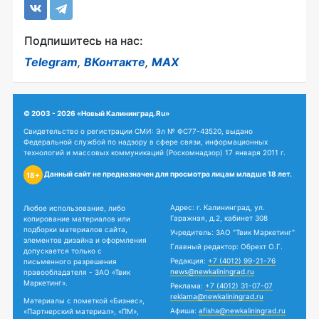
Подпишитесь на нас:
Telegram
,
ВКонтакте
,
MAX
© 2003 - 2026 «Новый Калининград.Ru»
Свидетельство о регистрации СМИ: Эл № ФС77-43520, выдано
Федеральной службой по надзору в сфере связи, информационных
технологий и массовых коммуникаций (Роскомнадзор) 17 января 2011 г.
Данный сайт не предназначен для просмотра лицам младше 18 лет.
18+
Адрес: г. Калининград, ул.
Любое использование, либо
Гаражная, д.2, кабинет 308
копирование материалов или
подборки материалов сайта,
Учредитель: ЗАО "Твик Маркетинг"
элементов дизайна и оформления
Главный редактор: Обрехт О.Г.
допускается только с
Редакция:
+7 (4012) 99-21-76
письменного разрешения
news@newkaliningrad.ru
правообладателя - ЗАО «Твик
Маркетинг».
Реклама:
+7 (4012) 31-07-07
reklama@newkaliningrad.ru
Материалы с пометкой «Бизнес»,
Афиша:
afisha@newkaliningrad.ru
«Партнерский материал», «ПМ»,