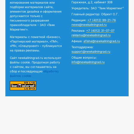
Гаражная, д.2, кабинет 308
копирование материалов или
подборки материалов сайта,
Учредитель: ЗАО "Твик Маркетинг"
элементов дизайна и оформления
Главный редактор: Обрехт О.Г.
допускается только с
Редакция:
+7 (4012) 99-21-76
письменного разрешения
news@newkaliningrad.ru
правообладателя - ЗАО «Твик
Маркетинг».
Реклама:
+7 (4012) 31-07-07
reklama@newkaliningrad.ru
Материалы с пометкой «Бизнес»,
Афиша:
afisha@newkaliningrad.ru
«Партнерский материал», «ПМ»,
«PR», «Спецпроект» - публикуются
Техподдержка:
на правах рекламы.
support@newkaliningrad.ru
Общие вопросы:
Сайт newkaliningrad.ru использует
info@newkaliningrad.ru
файлы cookie. Продолжая работу
с сайтом, вы соглашаетесь на
сбор и последующую
обработку
файлов cookie.