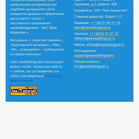
Гаражная, д.2, кабинет 308
копирование материалов или
подборки материалов сайта,
Учредитель: ЗАО "Твик Маркетинг"
элементов дизайна и оформления
Главный редактор: Обрехт О.Г.
допускается только с
Редакция:
+7 (4012) 99-21-76
письменного разрешения
news@newkaliningrad.ru
правообладателя - ЗАО «Твик
Маркетинг».
Реклама:
+7 (4012) 31-07-07
reklama@newkaliningrad.ru
Материалы с пометкой «Бизнес»,
Афиша:
afisha@newkaliningrad.ru
«Партнерский материал», «ПМ»,
«PR», «Спецпроект» - публикуются
Техподдержка:
на правах рекламы.
support@newkaliningrad.ru
Общие вопросы:
Сайт newkaliningrad.ru использует
info@newkaliningrad.ru
файлы cookie. Продолжая работу
с сайтом, вы соглашаетесь на
сбор и последующую
обработку
файлов cookie.