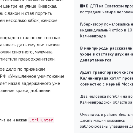
 центре на улице Киевская.
В ДТП на Советском про
пострадали четыре человек
к с лаком и стал портить
ей несколько юбок, женские
Губернатору пожаловались 
индивидуальный отбор в 10 
Калининграде
инградец стал после того как
азалась дать ему две тысячи
В минприроды рассказали
купки спиртного, мужчина
уходе в отставку двух на
отметили правоохранители.
департаментов
ое дело по признакам
Аудит транспортной сист
К РФ «Умышленное уничтожение
Калининграда хотят пров
 лет назад задержанного уже
совместно с мэрией Моск
ершение кражи, добавили
Два человека погибли на во
Калининградской области за
Очевидец: в районе Виштын
лив ее и нажав
десять машин оказались
Ctrl+Enter
заблокированы упавшими д