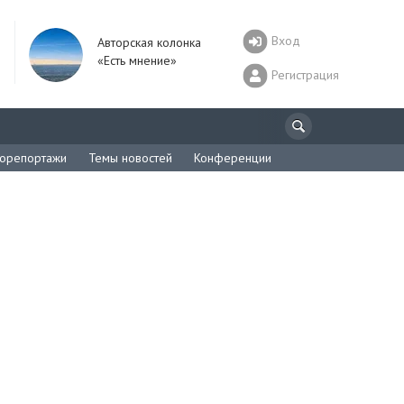
Вход
Авторская колонка
«Есть мнение»
Регистрация
орепортажи
Темы новостей
Конференции