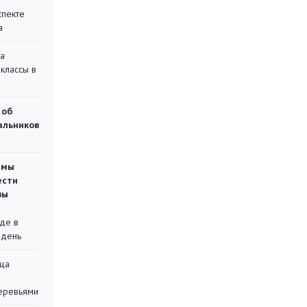
спекте
а
на
классы в
 об
чальников
емы
ести
вы
де в
 день
ца
еревьями