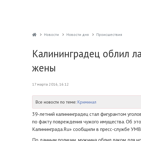
Новости
Новости дня
Проиcшествия
Калининградец облил ла
жены
17 марта 2016, 16:12
Все новости по теме:
Криминал
39-летний
калининградец стал фигурантом уголо
по факту повреждения чужого имущества. Об эт
Калининграда.Ru» сообщили в
пресс-службе
УМВД
По данным полиции, мужчина облил лаком для но