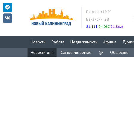
Погода:
+19.9°
Вакансии:
28
81.41$
94.06€
21.86zł
Новости
Работа
Недвижимость
Афиша
Туриз
Новости дня
Самое читаемое
@
Общество