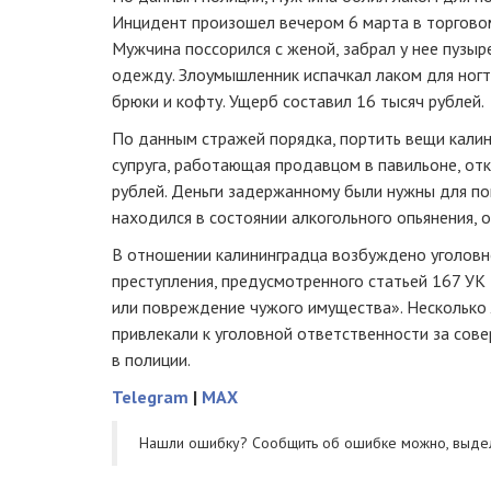
Инцидент произошел вечером 6 марта в торговом
Мужчина поссорился с женой, забрал у нее пузыре
одежду. Злоумышленник испачкал лаком для ногт
брюки и кофту. Ущерб составил 16 тысяч рублей.
По данным стражей порядка, портить вещи калин
супруга, работающая продавцом в павильоне, отк
рублей. Деньги задержанному были нужны для по
находился в состоянии алкогольного опьянения, 
В отношении калининградца возбуждено уголовн
преступления, предусмотренного статьей 167 У
или повреждение чужого имущества». Несколько
привлекали к уголовной ответственности за сов
в полиции.
Telegram
|
MAX
Нашли ошибку? Cообщить об ошибке можно, выде