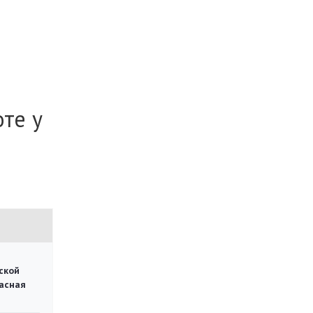
те у
ской
асная