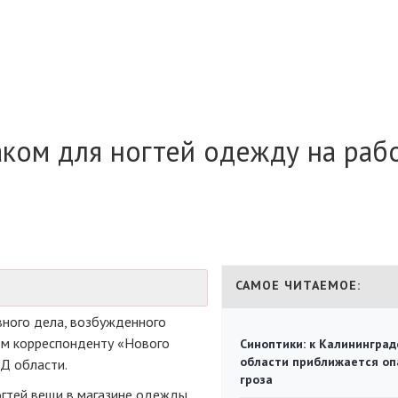
ком для ногтей одежду на рабо
САМОЕ ЧИТАЕМОЕ:
вного дела, возбужденного
ом корреспонденту «Нового
Синоптики: к Калининград
области приближается оп
 области.
гроза
гтей вещи в магазине одежды.