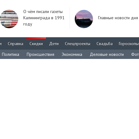
О чём писали газеты
Калининграда в 1991
Главные новости дня
году
м
Справка
Скидки
Дети
Спецпроекты
Свадьба
Гороскопы
Политика
Происшествия
Экономика
Деловые новости
Фот