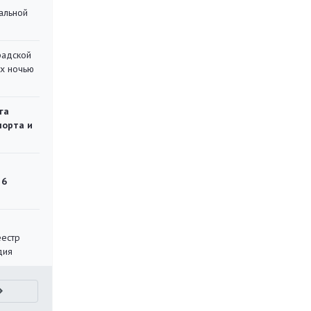
альной
радской
их ночью
га
порта и
 6
еестр
дия