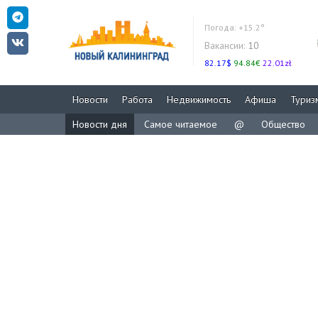
Погода:
+15.2°
Вакансии:
10
82.17$
94.84€
22.01zł
Новости
Работа
Недвижимость
Афиша
Туриз
Новости дня
Самое читаемое
@
Общество