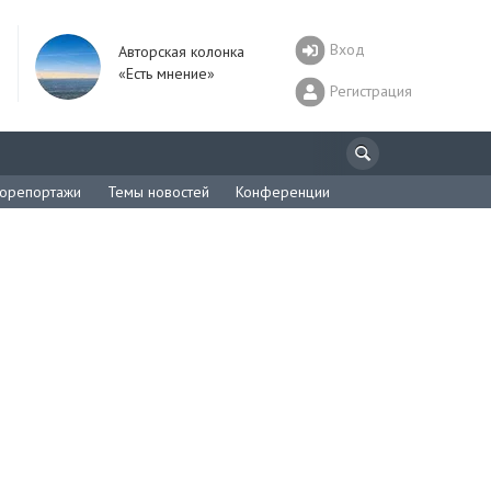
Вход
Авторская колонка
«Есть мнение»
Регистрация
орепортажи
Темы новостей
Конференции