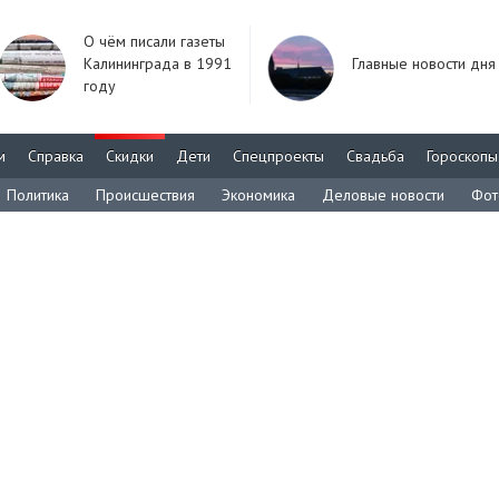
О чём писали газеты
Калининграда в 1991
Главные новости дня
году
м
Справка
Скидки
Дети
Спецпроекты
Свадьба
Гороскопы
Политика
Происшествия
Экономика
Деловые новости
Фот