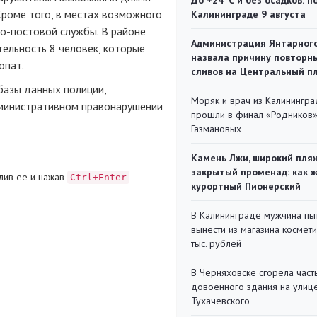
До +24°С и без осадков: п
роме того, в местах возможного
Калининграде 9 августа
но-постовой
службы. В районе
Администрация Янтарног
ельность 8 человек, которые
назвала причину повторн
опат.
сливов на Центральный п
базы данных полиции,
Моряк и врач из Калинингра
дминистративном правонарушении
прошли в финал «Родников
Газмановых
Камень Лжи, широкий пля
закрытый променад: как 
лив ее и нажав
Ctrl+Enter
курортный Пионерский
В Калининграде мужчина пы
вынести из магазина космети
тыс. рублей
В Черняховске сгорела част
довоенного здания на улиц
Тухачевского