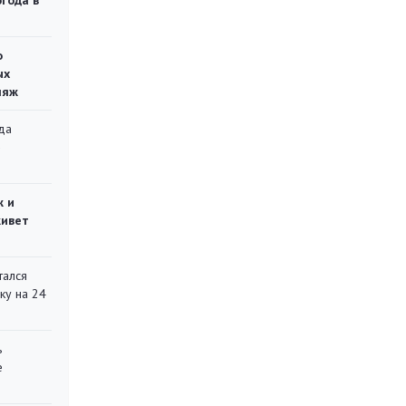
огода в
о
ых
ляж
да
»
ж и
живет
тался
ку на 24
ь
е