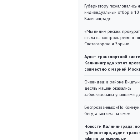
Губернатору пожаловались 
индивидуальный отбор в 10 
Калининграде
«Мы видим риски»: прокура
взяла на контроль ремонт ш
Светлогорске и Зорино
Аудит транспортной сист
Калининграда хотят пров
совместно с мэрией Моск
Очевидец: в районе Виштын
десять машин оказались
заблокированы упавшими д
Беспрозванных: «По Коммун
бегу, а там яма на яме»
Новости Калининграда: но
губернатора, аудит транс
афиша на выходные