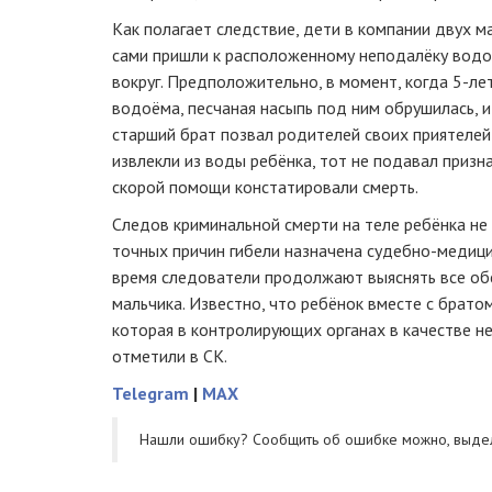
Как полагает следствие, дети в компании двух 
сами пришли к расположенному неподалёку водо
вокруг. Предположительно, в момент, когда
5-ле
водоёма, песчаная насыпь под ним обрушилась, и
старший брат позвал родителей своих приятелей
извлекли из воды ребёнка, тот не подавал приз
скорой помощи констатировали смерть.
Следов криминальной смерти на теле ребёнка не
точных причин гибели назначена
судебно-медици
время следователи продолжают выяснять все обс
мальчика. Известно, что ребёнок вместе с брато
которая в контролирующих органах в качестве не
отметили в СК.
Telegram
|
MAX
Нашли ошибку? Cообщить об ошибке можно, выде