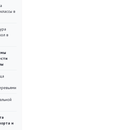
на
классы в
тура
кол в
емы
ести
вы
ца
еревьями
альной
га
порта и