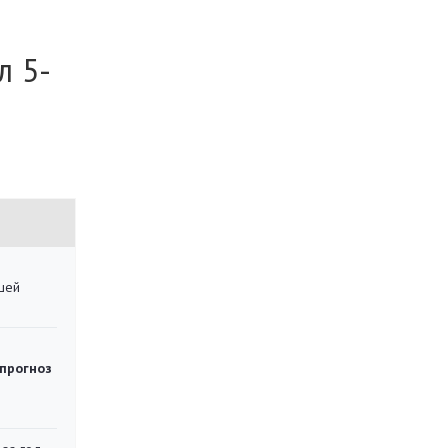
л 5-
шей
 прогноз