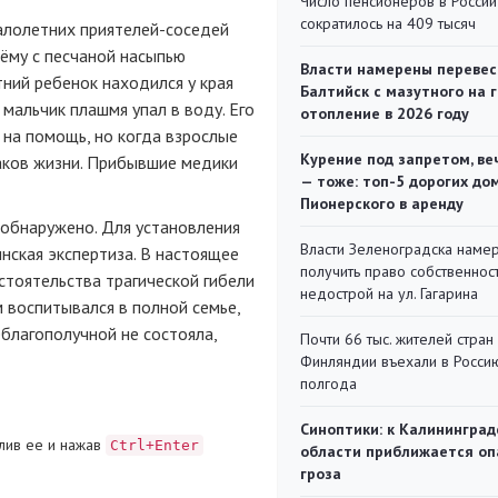
Число пенсионеров в России
сократилось на 409 тысяч
малолетних
приятелей-соседей
ёму с песчаной насыпью
Власти намерены перевес
тний
ребенок находился у края
Балтийск с мазутного на 
 мальчик плашмя упал в воду. Его
отопление в 2026 году
 на помощь, но когда взрослые
Курение под запретом, ве
наков жизни. Прибывшие медики
— тоже: топ-5 дорогих до
Пионерского в аренду
 обнаружено. Для установления
Власти Зеленоградска наме
нская
экспертиза. В настоящее
получить право собственнос
тоятельства трагической гибели
недострой на ул. Гагарина
м воспитывался в полной семье,
благополучной не состояла,
Почти 66 тыс. жителей стран
Финляндии въехали в Росси
полгода
Синоптики: к Калининград
лив ее и нажав
Ctrl+Enter
области приближается оп
гроза