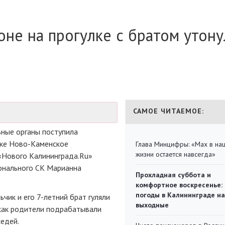
оне на прогулке с братом утону
САМОЕ ЧИТАЕМОЕ:
ьные органы поступила
лке
Ново-Каменское
Глава Минцифры: «Мах в на
жизни остается навсегда»
«Нового Калининграда.Ru»
онального СК Марианна
Прохладная суббота и
комфортное воскресенье:
погоды в Калининграде на
ьчик и его
7-летний
брат гуляли
выходные
 как родители подрабатывали
седей.