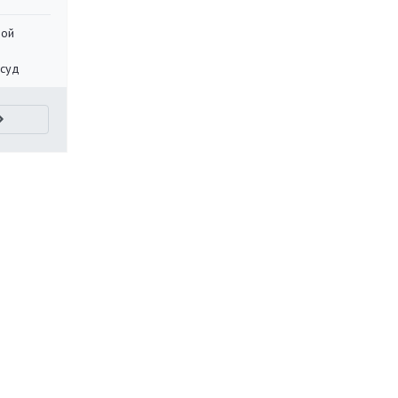
ной
 суд