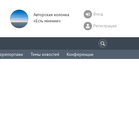
Вход
Авторская колонка
«Есть мнение»
Регистрация
орепортажи
Темы новостей
Конференции