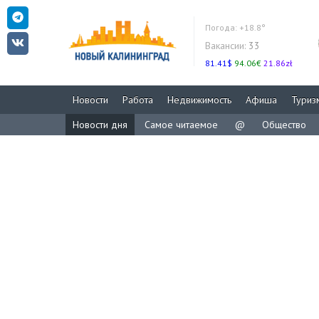
Погода:
+18.8°
Вакансии:
33
81.41$
94.06€
21.86zł
Новости
Работа
Недвижимость
Афиша
Туриз
Новости дня
Самое читаемое
@
Общество