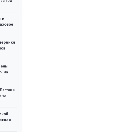
 за год
ти
газовое
черинки
мов
рены
ти на
 Балтии и
ю за
ской
асная