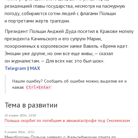
резиденцией главы государства, несмотря на пасмурную
погоду, собираются сотни людей с флагами Польши
и портретами жертв трагедии.
Президент Польши Анджей Дуда посетил в Кракове могилу
президента Качиньского и его супруги Марии,
похороненных в королевском замке Вавель. «Время идет.
Эмоции уже другие, но они все еще живы, — сказал
он журналистам. — Для всех нас это был шок».
Telegram
|
MAX
Нашли ошибку? Cообщить об ошибке можно, выделив ее и
нажав
Ctrl+Enter
Тема в развитии
10 апреля 2016г., 10:58
Польша скорбит по погибшим в авиакатастрофе под Смоленском
9 апреля 2016г., 23:52
Минобороны Польши заявило о фальсификации отчета по