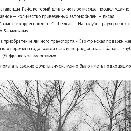
тавриды. Рейс, который длился четыре месяца, прошел удачно.
лавное — количество привезенных автомобилей, — писал
заметке корреспондент О. Шевкун. — На палубе траулера бок о
го 54 машины».
а приобретение личного транспорта. «Кто-то искал подарки же
имо от времени года всегда есть виноград, ананасы, бананы, клу
— 95 франков за килограмм».
и покупать свежие фрукты зимой, нужно было иметь подходящую