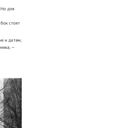
 Но для
 бок стоят
не и детям,
бника, —