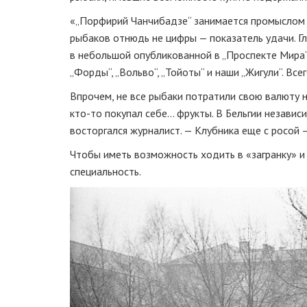
«„Порфирий Чанчибадзе“ занимается промыслом с
рыбаков отнюдь не цифры — показатель удачи. Г
в небольшой опубликованной в „Проспекте Мира“ 
„Форды“, „Вольво“, „Тойоты“ и наши „Жигули“. Все
Впрочем, не все рыбаки потратили свою валюту н
кто-то покупал себе... фрукты. В Бельгии независ
восторгался журналист. — Клубника еще с росой 
Чтобы иметь возможность ходить в «загранку» 
специальность.