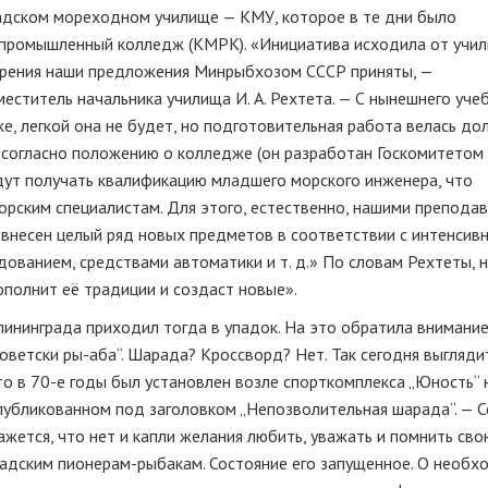
радском мореходном училище — КМУ, которое в те дни было
промышленный колледж (КМРК). «Инициатива исходила от учил
отрения наши предложения Минрыбхозом СССР приняты, —
ститель начальника училища И. А. Рехтета. — С нынешнего учеб
е, легкой она не будет, но подготовительная работа велась дол
е, согласно положению о колледже (он разработан Госкомитетом
дут получать квалификацию младшего морского инженера, что
рским специалистам. Для этого, естественно, нашими препода
 внесен целый ряд новых предметов в соответствии с интенсив
ованием, средствами автоматики и т. д.» По словам Рехтеты, 
ополнит её традиции и создаст новые».
лининграда приходил тогда в упадок. На это обратила внимани
советски ры-аба“. Шарада? Кроссворд? Нет. Так сегодня выгляди
то в 70-е годы был установлен возле спорткомплекса „Юность“ 
опубликованном под заголовком „Непозволительная шарада“. — С
ажется, что нет и капли желания любить, уважать и помнить сво
радским пионерам-рыбакам. Состояние его запущенное. О необх