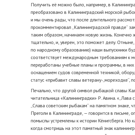
Получить её можно было, например, в Калининг
преобразовано в Калининградский морской рыбо
и мы очень рады, что после длительного рассм
прокомментировал „Калининградской правде“ заме
таким образом, начинаем новую жизнь. Конечно ж
тщательно, и, уверен, это поможет делу. Отнын
по народному образованию) наши выпускники бу
соответствует международным требованиям к мо
переработаны учебные планы и программы, в них
оснащением судов современной техникой, оборуд
статус «прибавит славы ветерану-„мореходке“, п
Печально, что другой символ рыбацкой славы Ка
читательница «Калининградки» Р. Авина. «„Лава 
„Слава советским рыбакам“ на памятном знаке, ч
Преголи в Калининграде, — говорится в письме, 
помыслы устремлены к истории Кёнигсберга. Но к
когда смотришь на этот памятный знак калининг