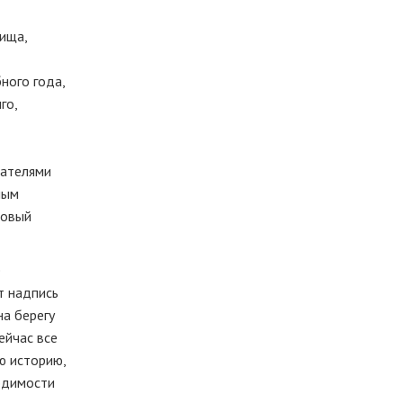
ища,
ного года,
го,
вателями
ным
новый
е
т надпись
на берегу
ейчас все
ю историю,
одимости