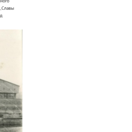
рного
 „Славы
ад