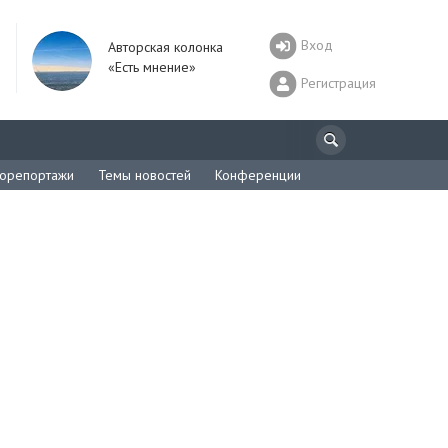
Вход
Авторская колонка
«Есть мнение»
Регистрация
орепортажи
Темы новостей
Конференции