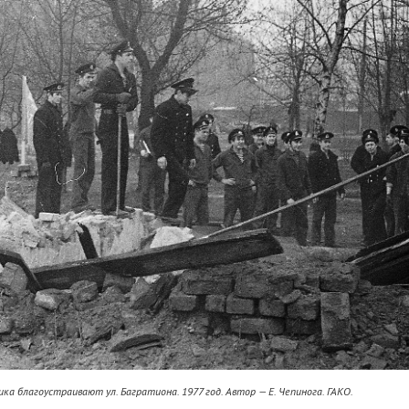
а благоустраивают ул. Багратиона. 1977 год. Автор — Е. Чепинога. ГАКО.