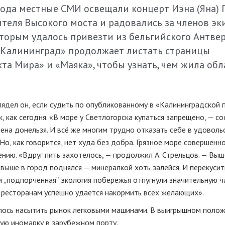
года местные СМИ освещали концерт Иэна (Яна) Г
теля Высокого моста и радовались за членов эк
торым удалось привезти из бельгийского Антве
Калининград» продолжает листать страницы
а Мира» и «Маяка», чтобы узнать, чем жила обл
глядел он, если судить по опубликованному в «Калининградской
к, как сегодня. «В море у Светлогорска купаться запрещено, — с
рена донельзя. И всё же многим трудно отказать себе в удоволь
Но, как говорится, нет худа без добра. Грязное море совершенн
ию. «Вдруг пить захотелось, — продолжил А. Стрельцов. — Выш
выше в город поднялся — минералкой хоть залейся. И перекусить
и „подпорченная“ экология побережья отпугнули значительную ч
и ресторанам успешно удается накормить всех желающих».
алось насытить рынок легковыми машинами. В выигрышном поло
ую иномарку в зарубежном порту.