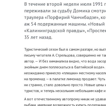
В течение второй недели июля 1991 
переживали за судьбу Домика смотри
траулера «Порфирий Чанчибадзе», ко
аж 54 подержанные машины. «Новый 
«Калининградской правды», «Проспект
35 лет назад.
Туристический сезон был в самом разгаре, но вы
письму читателя А. Стрельцова, совершенно не та
автор. — И без химанализа видно, что вода засо
знойным днем поплескаться в балтийской воде». 
неожиданно принесло «плюшки» местному населен
на променад — в палатке лимонад продают. Чуть 
ни странно, стало довольно просто. Новые цены 
туристов, и теперь нескольким небольшим кафе 
А вот отечественному автопрому никак не удав
рыбаки, имевшие возможность купить подержанн