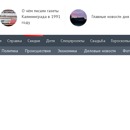
О чём писали газеты
Калининграда в 1991
Главные новости дня
году
м
Справка
Скидки
Дети
Спецпроекты
Свадьба
Гороскопы
Политика
Происшествия
Экономика
Деловые новости
Фот