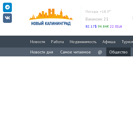
Погода:
+18.3°
Вакансии:
21
82.17$
94.84€
22.01zł
Новости
Работа
Недвижимость
Афиша
Туриз
Новости дня
Самое читаемое
@
Общество