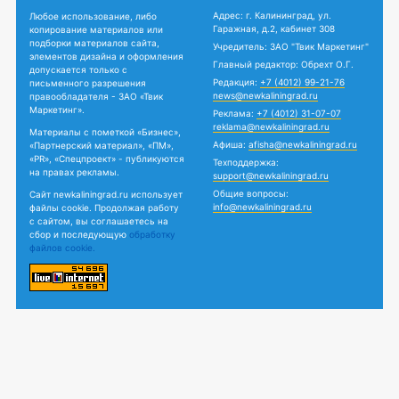
Адрес: г. Калининград, ул.
Любое использование, либо
Гаражная, д.2, кабинет 308
копирование материалов или
подборки материалов сайта,
Учредитель: ЗАО "Твик Маркетинг"
элементов дизайна и оформления
Главный редактор: Обрехт О.Г.
допускается только с
Редакция:
+7 (4012) 99-21-76
письменного разрешения
news@newkaliningrad.ru
правообладателя - ЗАО «Твик
Маркетинг».
Реклама:
+7 (4012) 31-07-07
reklama@newkaliningrad.ru
Материалы с пометкой «Бизнес»,
Афиша:
afisha@newkaliningrad.ru
«Партнерский материал», «ПМ»,
«PR», «Спецпроект» - публикуются
Техподдержка:
на правах рекламы.
support@newkaliningrad.ru
Общие вопросы:
Сайт newkaliningrad.ru использует
info@newkaliningrad.ru
файлы cookie. Продолжая работу
с сайтом, вы соглашаетесь на
сбор и последующую
обработку
файлов cookie.