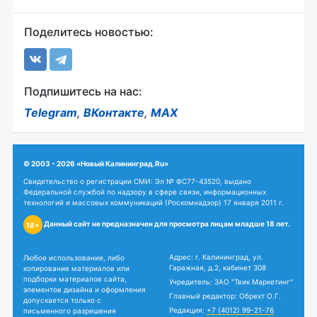
Поделитесь новостью:
Подпишитесь на нас:
Telegram
,
ВКонтакте
,
MAX
© 2003 - 2026 «Новый Калининград.Ru»
Свидетельство о регистрации СМИ: Эл № ФС77-43520, выдано
Федеральной службой по надзору в сфере связи, информационных
технологий и массовых коммуникаций (Роскомнадзор) 17 января 2011 г.
Данный сайт не предназначен для просмотра лицам младше 18 лет.
18+
Адрес: г. Калининград, ул.
Любое использование, либо
Гаражная, д.2, кабинет 308
копирование материалов или
подборки материалов сайта,
Учредитель: ЗАО "Твик Маркетинг"
элементов дизайна и оформления
Главный редактор: Обрехт О.Г.
допускается только с
Редакция:
+7 (4012) 99-21-76
письменного разрешения