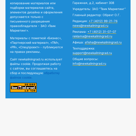
Гаражная, д.2, кабинет 308
копирование материалов или
подборки материалов сайта,
Учредитель: ЗАО "Твик Маркетинг"
элементов дизайна и оформления
Главный редактор: Обрехт О.Г.
допускается только с
Редакция:
+7 (4012) 99-21-76
письменного разрешения
news@newkaliningrad.ru
правообладателя - ЗАО «Твик
Маркетинг».
Реклама:
+7 (4012) 31-07-07
reklama@newkaliningrad.ru
Материалы с пометкой «Бизнес»,
Афиша:
afisha@newkaliningrad.ru
«Партнерский материал», «ПМ»,
«PR», «Спецпроект» - публикуются
Техподдержка:
на правах рекламы.
support@newkaliningrad.ru
Общие вопросы:
Сайт newkaliningrad.ru использует
info@newkaliningrad.ru
файлы cookie. Продолжая работу
с сайтом, вы соглашаетесь на
сбор и последующую
обработку
файлов cookie.