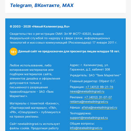
Telegram
,
ВКонтакте
,
MAX
© 2003 - 2026 «Новый Калининград.Ru»
Свидетельство о регистрации СМИ: Эл № ФС77-43520, выдано
Федеральной службой по надзору в сфере связи, информационных
технологий и массовых коммуникаций (Роскомнадзор) 17 января 2011 г.
Данный сайт не предназначен для просмотра лицам младше 18 лет.
18+
Адрес: г. Калининград, ул.
Любое использование, либо
Гаражная, д.2, кабинет 308
копирование материалов или
подборки материалов сайта,
Учредитель: ЗАО "Твик Маркетинг"
элементов дизайна и оформления
Главный редактор: Обрехт О.Г.
допускается только с
Редакция:
+7 (4012) 99-21-76
письменного разрешения
news@newkaliningrad.ru
правообладателя - ЗАО «Твик
Маркетинг».
Реклама:
+7 (4012) 31-07-07
reklama@newkaliningrad.ru
Материалы с пометкой «Бизнес»,
Афиша:
afisha@newkaliningrad.ru
«Партнерский материал», «ПМ»,
«PR», «Спецпроект» - публикуются
Техподдержка:
на правах рекламы.
support@newkaliningrad.ru
Общие вопросы:
Сайт newkaliningrad.ru использует
info@newkaliningrad.ru
файлы cookie. Продолжая работу