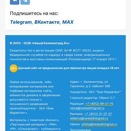
Подпишитесь на нас:
Telegram
,
ВКонтакте
,
MAX
© 2003 - 2026 «Новый Калининград.Ru»
Свидетельство о регистрации СМИ: Эл № ФС77-43520, выдано
Федеральной службой по надзору в сфере связи, информационных
технологий и массовых коммуникаций (Роскомнадзор) 17 января 2011 г.
Данный сайт не предназначен для просмотра лицам младше 18 лет.
18+
Адрес: г. Калининград, ул.
Любое использование, либо
Гаражная, д.2, кабинет 308
копирование материалов или
подборки материалов сайта,
Учредитель: ЗАО "Твик Маркетинг"
элементов дизайна и оформления
Главный редактор: Обрехт О.Г.
допускается только с
Редакция:
+7 (4012) 99-21-76
письменного разрешения
news@newkaliningrad.ru
правообладателя - ЗАО «Твик
Маркетинг».
Реклама:
+7 (4012) 31-07-07
reklama@newkaliningrad.ru
Материалы с пометкой «Бизнес»,
Афиша:
afisha@newkaliningrad.ru
«Партнерский материал», «ПМ»,
«PR», «Спецпроект» - публикуются
Техподдержка: