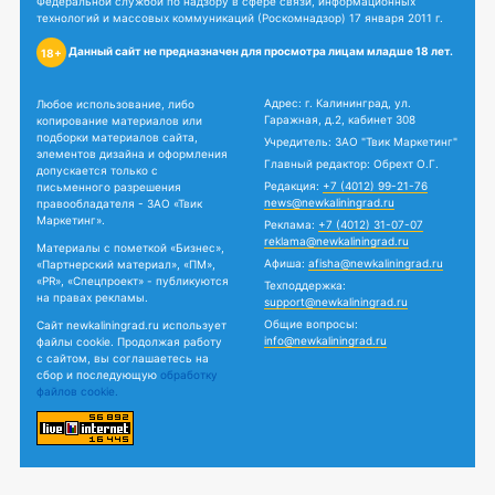
Федеральной службой по надзору в сфере связи, информационных
технологий и массовых коммуникаций (Роскомнадзор) 17 января 2011 г.
Данный сайт не предназначен для просмотра лицам младше 18 лет.
18+
Адрес: г. Калининград, ул.
Любое использование, либо
Гаражная, д.2, кабинет 308
копирование материалов или
подборки материалов сайта,
Учредитель: ЗАО "Твик Маркетинг"
элементов дизайна и оформления
Главный редактор: Обрехт О.Г.
допускается только с
Редакция:
+7 (4012) 99-21-76
письменного разрешения
news@newkaliningrad.ru
правообладателя - ЗАО «Твик
Маркетинг».
Реклама:
+7 (4012) 31-07-07
reklama@newkaliningrad.ru
Материалы с пометкой «Бизнес»,
Афиша:
afisha@newkaliningrad.ru
«Партнерский материал», «ПМ»,
«PR», «Спецпроект» - публикуются
Техподдержка:
на правах рекламы.
support@newkaliningrad.ru
Общие вопросы:
Сайт newkaliningrad.ru использует
info@newkaliningrad.ru
файлы cookie. Продолжая работу
с сайтом, вы соглашаетесь на
сбор и последующую
обработку
файлов cookie.