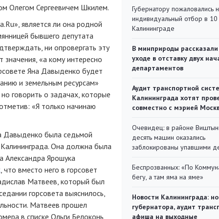
ом Олегом Сергеевичем Шкилем.
Губернатору пожаловались 
индивидуальный отбор в 10 
.Ru», является ли она родной
Калининграде
мянницей бывшего депутата
дтверждать, ни опровергать эту
В минприроды рассказали
уходе в отставку двух на
т значения, «а кому интересно
департаментов
горсовете Яна Давыденко будет
ванию и земельным ресурсам»
Аудит транспортной сист
 но говорить о задачах, которые
Калининграда хотят пров
 отметив: «Я только начинаю
совместно с мэрией Моск
Очевидец: в районе Виштын
а Давыденко была седьмой
десять машин оказались
т Калининграда. Она должна была
заблокированы упавшими д
да Александра Ярошука
Беспрозванных: «По Коммун
к
, что вместо него в горсовет
бегу, а там яма на яме»
адислав Матвеев, который был
аседании горсовета выяснилось,
Новости Калининграда: но
ельности. Матвеев прошел
губернатора, аудит транс
омера в списке Ольги Белоконь,
афиша на выходные