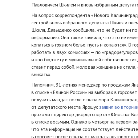
Павловичем Шкилем и вновь избранным депутат
На вопрос корреспондента «Нового Калининграда
сестрой вновь избранного депутата Шкиля и пле
Шкиля, Давыденко сообщила, что не будет ни по
информацию. Она также заявила, что это не имее
копаться в грязном белье, пусть и копаются». В 
работать в двух комиссиях — по «градорегулиро
и «по бюджету и муниципальной собственности»,
ставит перед собой, молодая женщина не стала,
вникать».
Напомним,
31-летняя
менеджер по продажам Ян
в списке «Единой России» на выборах в горсове
получить мандат после отказа мэра Калинингра
от депутатского места. Ярошук
заявил во вторни
проходит директор дворца спорта «Юность» Вл
в списке восьмым. Однако в четверг на первом з
что эта информация не соответствует действит
в горсовет после отказа от мандата «второго» н