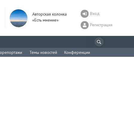
Вход
Авторская колонка
«Есть мнение»
Регистрация
орепортажи
Темы новостей
Конференции