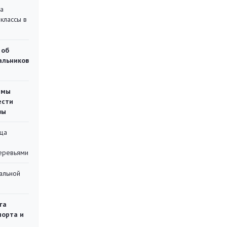
на
классы в
 об
чальников
емы
ести
вы
ца
еревьями
альной
га
порта и