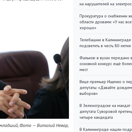
на нарушителей на электро
Прокуратура о снабжении ж
области дровами: «У нас все
хорошо»
Телебашню в Калининграде
подсветить в честь 80-летия
Фальков: в вузах передано 
основной конкурс ещё более
мест
Вице-премьер Ищенко о пе
депутаты: «Давайте дождем
выборов»
В Зеленоградске на мандат 
депутата Суворовой претен
четыре кандидата
-младший
, Фото — Виталий Невар,
В Калининграде нашли под