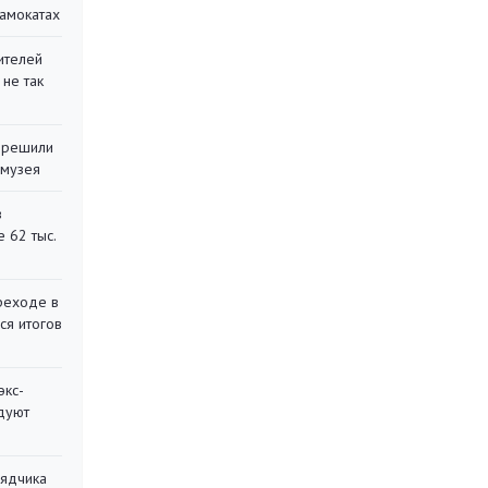
самокатах
ителей
 не так
 решили
 музея
в
 62 тыс.
реходе в
ся итогов
экс-
дуют
рядчика