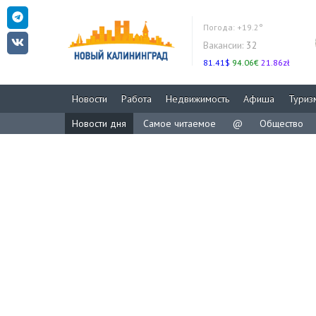
Погода:
+19.2°
Вакансии:
32
81.41$
94.06€
21.86zł
Новости
Работа
Недвижимость
Афиша
Туриз
Новости дня
Самое читаемое
@
Общество