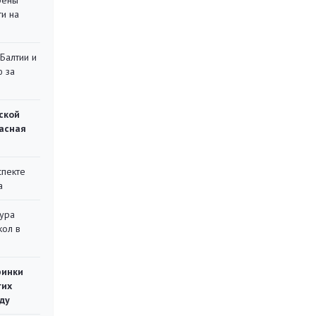
рены
ти на
 Балтии и
ю за
ской
асная
спекте
а
тура
кол в
ринки
гих
ду