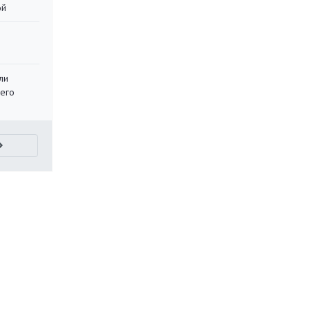
ой
ли
 его