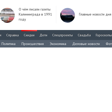
О чём писали газеты
Калининграда в 1991
Главные новости дня
году
м
Справка
Скидки
Дети
Спецпроекты
Свадьба
Гороскопы
Политика
Происшествия
Экономика
Деловые новости
Фот