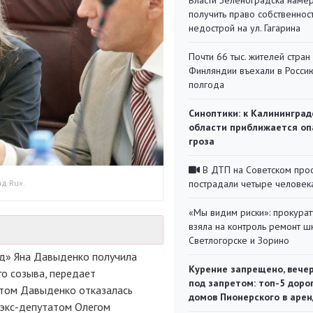
Власти Зеленоградска наме
получить право собственнос
недострой на ул. Гагарина
Почти 66 тыс. жителей стран
Финляндии въехали в Росси
полгода
Синоптики: к Калининград
области приближается оп
гроза
В ДТП на Советском про
д.Ru».
пострадали четыре человек
«Мы видим риски»: прокура
взяла на контроль ремонт ш
Светлогорске и Зорино
д»
Яна Давыденко получила
Курение запрещено, вече
о созыва, передает
под запретом: топ-5 доро
этом Давыденко отказалась
домов Пионерского в арен
экс-депутатом
Олегом