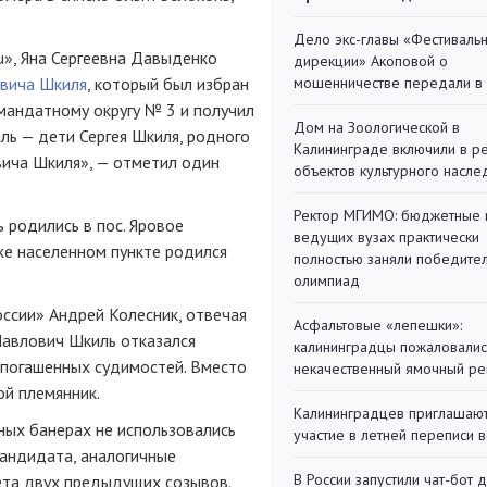
Дело экс-главы «Фестиваль
u», Яна Сергеевна Давыденко
дирекции» Акоповой о
евича Шкиля
, который был избран
мошенничестве передали в
мандатному округу № 3 и получил
Дом на Зоологической в
ль — дети Сергея Шкиля, родного
Калининграде включили в р
вича Шкиля», — отметил один
объектов культурного насле
Ректор МГИМО: бюджетные 
 родились в пос. Яровое
ведущих вузах практически
же населенном пункте родился
полностью заняли победите
олимпиад
оссии» Андрей Колесник, отвечая
Асфальтовые «лепешки»:
 Павлович Шкиль отказался
калининградцы пожаловалис
 погашенных судимостей. Вместо
некачественный ямочный ре
ой
племянник.
Калининградцев приглашают
ных банерах не использовались
участие в летней переписи 
кандидата, аналогичные
В России запустили чат-бот 
ета двух предыдущих созывов.