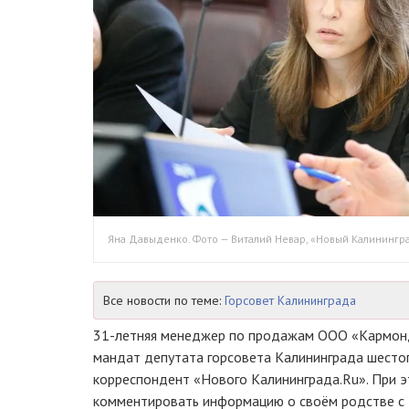
Яна Давыденко. Фото — Виталий Невар, «Новый Калинингра
Все новости по теме:
Горсовет Калининграда
31-летняя
менеджер по продажам
ООО «Кармон
мандат депутата горсовета Калининграда шестог
корреспондент «Нового Калининграда.Ru». При 
комментировать информацию о своём родстве с