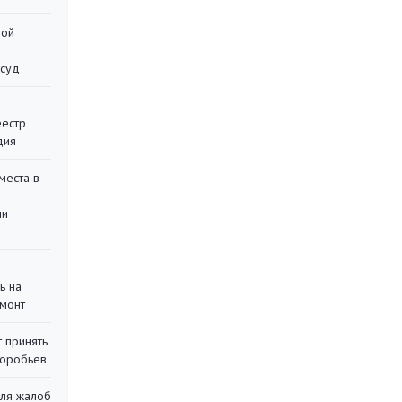
ной
 суд
еестр
дия
места в
ли
ь на
монт
 принять
воробьев
для жалоб