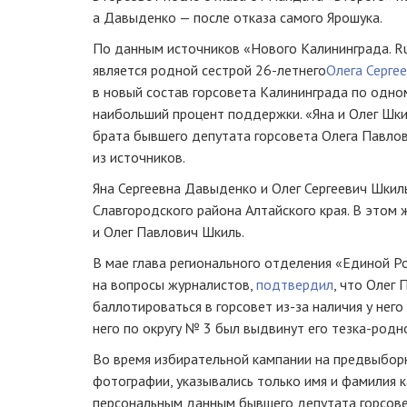
а Давыденко — после отказа самого Ярошука.
По данным источников «Нового Калининграда. R
является родной сестрой
26-летнего
Олега Серге
в новый состав горсовета Калининграда по одно
наибольший процент поддержки. «Яна и Олег Шки
брата бывшего депутата горсовета Олега Павло
из источников.
Яна Сергеевна Давыденко и Олег Сергеевич Шкиль
Славгородского района Алтайского края. В этом 
и Олег Павлович Шкиль.
В мае глава регионального отделения «Единой Р
на вопросы журналистов,
подтвердил
, что Олег
баллотироваться в горсовет
из-за
наличия у него
него по округу № 3 был выдвинут его
тезка-родн
Во время избирательной кампании на предвыбор
фотографии, указывались только имя и фамилия 
персональным данным бывшего депутата горсов