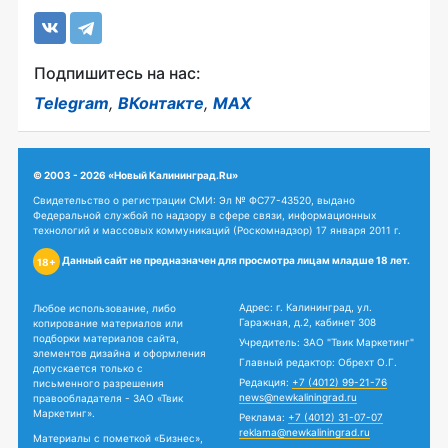
Подпишитесь на нас:
Telegram
,
ВКонтакте
,
MAX
© 2003 - 2026 «Новый Калининград.Ru»
Свидетельство о регистрации СМИ: Эл № ФС77-43520, выдано
Федеральной службой по надзору в сфере связи, информационных
технологий и массовых коммуникаций (Роскомнадзор) 17 января 2011 г.
Данный сайт не предназначен для просмотра лицам младше 18 лет.
18+
Адрес: г. Калининград, ул.
Любое использование, либо
Гаражная, д.2, кабинет 308
копирование материалов или
подборки материалов сайта,
Учредитель: ЗАО "Твик Маркетинг"
элементов дизайна и оформления
Главный редактор: Обрехт О.Г.
допускается только с
Редакция:
+7 (4012) 99-21-76
письменного разрешения
news@newkaliningrad.ru
правообладателя - ЗАО «Твик
Маркетинг».
Реклама:
+7 (4012) 31-07-07
reklama@newkaliningrad.ru
Материалы с пометкой «Бизнес»,