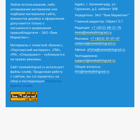
Адрес: г. Калининград, ул.
Любое использование, либо
Гаражная, д.2, кабинет 308
копирование материалов или
подборки материалов сайта,
Учредитель: ЗАО "Твик Маркетинг"
элементов дизайна и оформления
Главный редактор: Обрехт О.Г.
допускается только с
Редакция:
+7 (4012) 99-21-76
письменного разрешения
news@newkaliningrad.ru
правообладателя - ЗАО «Твик
Маркетинг».
Реклама:
+7 (4012) 31-07-07
reklama@newkaliningrad.ru
Материалы с пометкой «Бизнес»,
Афиша:
afisha@newkaliningrad.ru
«Партнерский материал», «ПМ»,
«PR», «Спецпроект» - публикуются
Техподдержка:
на правах рекламы.
support@newkaliningrad.ru
Общие вопросы:
Сайт newkaliningrad.ru использует
info@newkaliningrad.ru
файлы cookie. Продолжая работу
с сайтом, вы соглашаетесь на
сбор и последующую
обработку
файлов cookie.