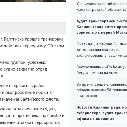
Два человека погибли на во
Калининградской области за
Аудит транспортной сист
Калининграда хотят пров
совместно с мэрией Моск
г. Балтийске прошла тренировка,
Очевидец: в районе Виштын
водействия терроризму. Об этом
десять машин оказались
заблокированы упавшими д
ачено группой условных
Беспрозванных: «По Коммун
то судно захватил отряд
бегу, а там яма на яме»
д.
Во время рейда в Калининг
ние отправить в район
области выявили 58 гулявш
» и быстроходные лодки с
подростков
азначения Балтийского флота.
Новости Калининграда: но
таковали захваченное судно,
губернатора, аудит транс
словного противника на палубе и
афиша на выходные
мещений и захват террористов,