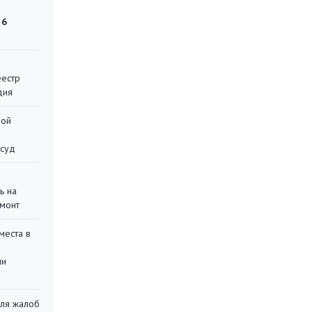
 6
еестр
дия
ной
 суд
ь на
монт
места в
ли
для жалоб