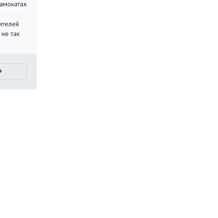
самокатах
ителей
 не так