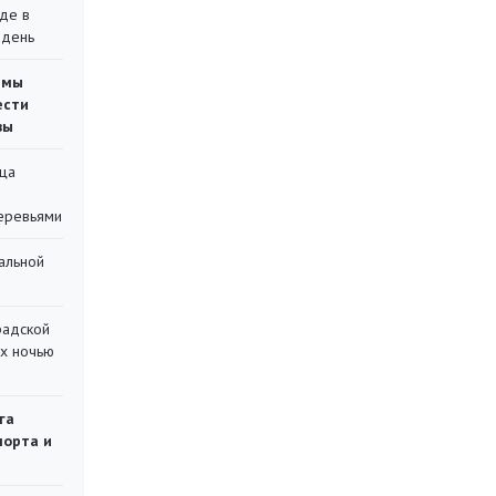
де в
 день
емы
ести
вы
ца
еревьями
альной
радской
их ночью
га
порта и