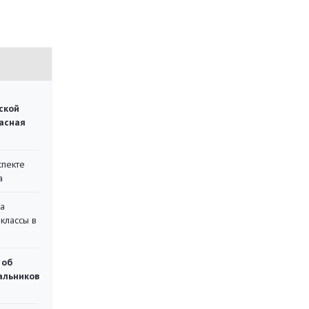
ской
асная
спекте
а
на
классы в
 об
чальников