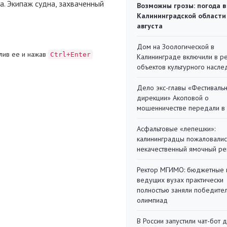
а. Экипаж судна, захваченный
Возможны грозы: погода в
Калининградской области
августа
Дом на Зоологической в
лив ее и нажав
Ctrl+Enter
Калининграде включили в р
объектов культурного насле
Дело экс-главы «Фестиваль
дирекции» Акоповой о
мошенничестве передали в
Асфальтовые «лепешки»:
калининградцы пожаловалис
некачественный ямочный ре
Ректор МГИМО: бюджетные 
ведущих вузах практически
полностью заняли победите
олимпиад
В России запустили чат-бот 