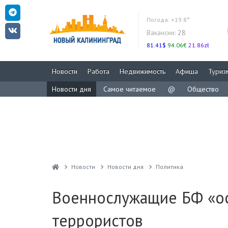
Погода:
+19.8°
Вакансии:
28
81.41$
94.06€
21.86zł
Новости
Работа
Недвижимость
Афиша
Туриз
Новости дня
Самое читаемое
@
Общество
Новости
Новости дня
Политика
Военнослужащие БФ «ос
террористов