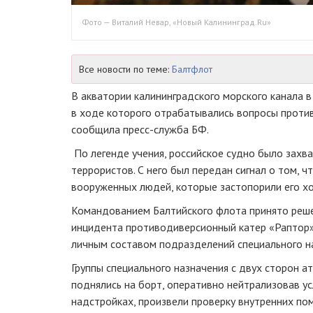
Фото — Виталий Невар, «Новый Калининград.Ru»
Все новости по теме:
Балтфлот
В акватории калининградского морского канала в 
в ходе которого отрабатывались вопросы проти
сообщила пресс-служба БФ.
По легенде учения, российское судно было захв
террористов. С него был передан сигнал о том, ч
вооруженных людей, которые застопорили его хо
Командованием Балтийского флота принято реше
инцидента противодиверсионный катер «Раптор
личным составом подразделений специального н
Группы специального назначения с двух сторон а
поднялись на борт, оперативно нейтрализовав у
надстройках, произвели проверку внутренних по