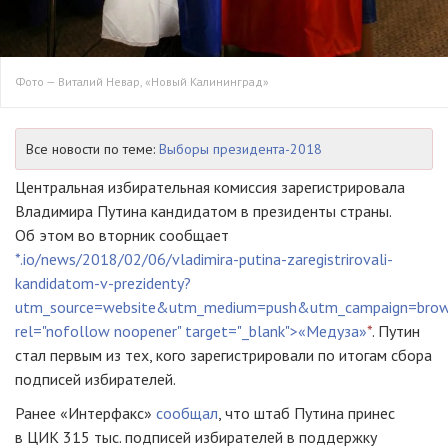
Фото — Виталий Невар, «Новый Калининград»
Все новости по теме:
Выборы президента-2018
Центральная избирательная комиссия зарегистрировала
Владимира Путина кандидатом в президенты страны.
Об этом во вторник сообщает
*.io/news/2018/02/06/vladimira-putina-zaregistrirovali-
kandidatom-v-prezidenty?
utm_source=website&utm_medium=push&utm_campaign=brow
rel="nofollow noopener" target="_blank">«Медуза»
*
. Путин
стал первым из тех, кого зарегистрировали по итогам сбора
подписей избирателей.
Ранее «Интерфакс»
сообщал
, что штаб Путина принес
в ЦИК 315 тыс. подписей избирателей в поддержку