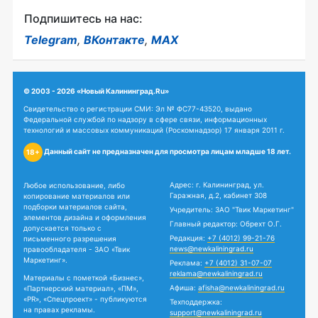
Подпишитесь на нас:
Telegram
,
ВКонтакте
,
MAX
© 2003 - 2026 «Новый Калининград.Ru»
Свидетельство о регистрации СМИ: Эл № ФС77-43520, выдано
Федеральной службой по надзору в сфере связи, информационных
технологий и массовых коммуникаций (Роскомнадзор) 17 января 2011 г.
Данный сайт не предназначен для просмотра лицам младше 18 лет.
18+
Адрес: г. Калининград, ул.
Любое использование, либо
Гаражная, д.2, кабинет 308
копирование материалов или
подборки материалов сайта,
Учредитель: ЗАО "Твик Маркетинг"
элементов дизайна и оформления
Главный редактор: Обрехт О.Г.
допускается только с
Редакция:
+7 (4012) 99-21-76
письменного разрешения
news@newkaliningrad.ru
правообладателя - ЗАО «Твик
Маркетинг».
Реклама:
+7 (4012) 31-07-07
reklama@newkaliningrad.ru
Материалы с пометкой «Бизнес»,
Афиша:
afisha@newkaliningrad.ru
«Партнерский материал», «ПМ»,
«PR», «Спецпроект» - публикуются
Техподдержка:
на правах рекламы.
support@newkaliningrad.ru