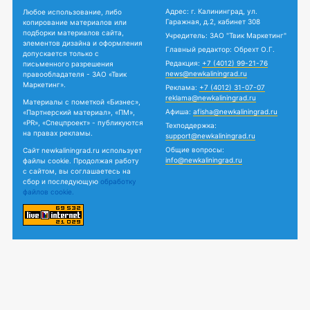
Адрес: г. Калининград, ул.
Любое использование, либо
Гаражная, д.2, кабинет 308
копирование материалов или
подборки материалов сайта,
Учредитель: ЗАО "Твик Маркетинг"
элементов дизайна и оформления
Главный редактор: Обрехт О.Г.
допускается только с
Редакция:
+7 (4012) 99-21-76
письменного разрешения
news@newkaliningrad.ru
правообладателя - ЗАО «Твик
Маркетинг».
Реклама:
+7 (4012) 31-07-07
reklama@newkaliningrad.ru
Материалы с пометкой «Бизнес»,
Афиша:
afisha@newkaliningrad.ru
«Партнерский материал», «ПМ»,
«PR», «Спецпроект» - публикуются
Техподдержка:
на правах рекламы.
support@newkaliningrad.ru
Общие вопросы:
Сайт newkaliningrad.ru использует
info@newkaliningrad.ru
файлы cookie. Продолжая работу
с сайтом, вы соглашаетесь на
сбор и последующую
обработку
файлов cookie.