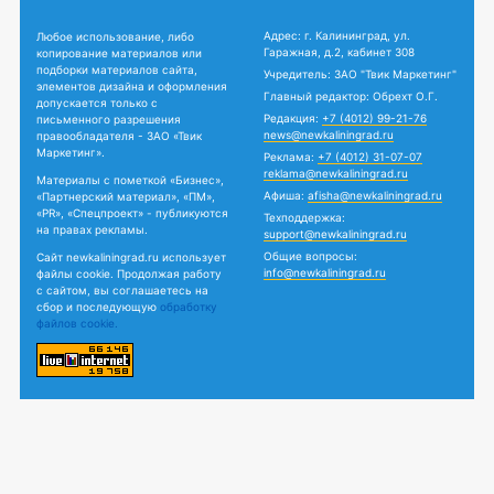
Адрес: г. Калининград, ул.
Любое использование, либо
Гаражная, д.2, кабинет 308
копирование материалов или
подборки материалов сайта,
Учредитель: ЗАО "Твик Маркетинг"
элементов дизайна и оформления
Главный редактор: Обрехт О.Г.
допускается только с
Редакция:
+7 (4012) 99-21-76
письменного разрешения
news@newkaliningrad.ru
правообладателя - ЗАО «Твик
Маркетинг».
Реклама:
+7 (4012) 31-07-07
reklama@newkaliningrad.ru
Материалы с пометкой «Бизнес»,
Афиша:
afisha@newkaliningrad.ru
«Партнерский материал», «ПМ»,
«PR», «Спецпроект» - публикуются
Техподдержка:
на правах рекламы.
support@newkaliningrad.ru
Общие вопросы:
Сайт newkaliningrad.ru использует
info@newkaliningrad.ru
файлы cookie. Продолжая работу
с сайтом, вы соглашаетесь на
сбор и последующую
обработку
файлов cookie.