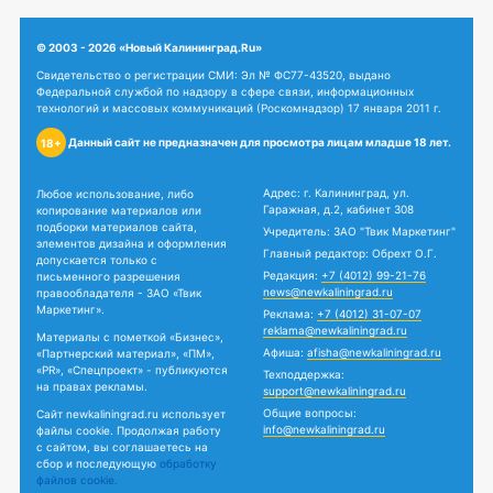
© 2003 - 2026 «Новый Калининград.Ru»
Свидетельство о регистрации СМИ: Эл № ФС77-43520, выдано
Федеральной службой по надзору в сфере связи, информационных
технологий и массовых коммуникаций (Роскомнадзор) 17 января 2011 г.
Данный сайт не предназначен для просмотра лицам младше 18 лет.
18+
Адрес: г. Калининград, ул.
Любое использование, либо
Гаражная, д.2, кабинет 308
копирование материалов или
подборки материалов сайта,
Учредитель: ЗАО "Твик Маркетинг"
элементов дизайна и оформления
Главный редактор: Обрехт О.Г.
допускается только с
Редакция:
+7 (4012) 99-21-76
письменного разрешения
news@newkaliningrad.ru
правообладателя - ЗАО «Твик
Маркетинг».
Реклама:
+7 (4012) 31-07-07
reklama@newkaliningrad.ru
Материалы с пометкой «Бизнес»,
Афиша:
afisha@newkaliningrad.ru
«Партнерский материал», «ПМ»,
«PR», «Спецпроект» - публикуются
Техподдержка:
на правах рекламы.
support@newkaliningrad.ru
Общие вопросы:
Сайт newkaliningrad.ru использует
info@newkaliningrad.ru
файлы cookie. Продолжая работу
с сайтом, вы соглашаетесь на
сбор и последующую
обработку
файлов cookie.